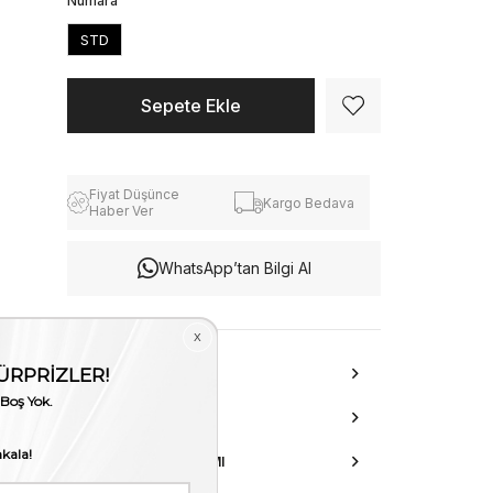
Numara
STD
Fiyat Düşünce
Kargo Bedava
Haber Ver
WhatsApp’tan Bilgi Al
ÜRÜN ÖZELLIKLERI
DANIŞMA HATTI
AKSESUAR ONARIMI