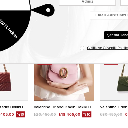
Benzer Ürünler
EKLE5
EKLE5
KODUYLA
KODUYLA
%5
%5
EKSTRA
EKSTRA
İNDİRİM
İNDİRİM
Valentino Orlandi Kadın Hakiki Deri Bordo Omuz Çantası
Valentino Orlandi Kadın Hakiki Deri Pembe Omuz Çantası
.405,00
₺20.450,00
₺18.405,00
₺30.450,00
₺
%10
%10