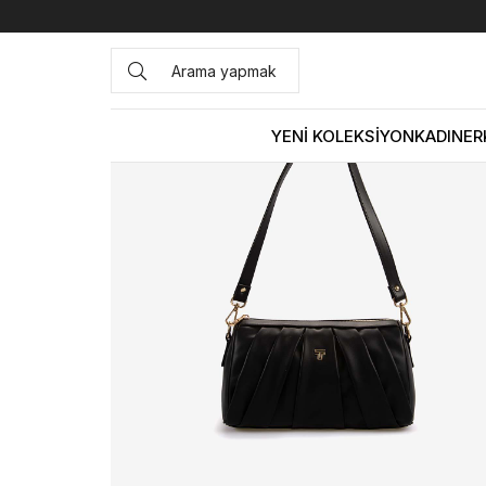
Anasayfa
ÇANTA&AKSESUAR
KADIN
Omuz Çantası
YENİ KOLEKSİYON
KADIN
ER