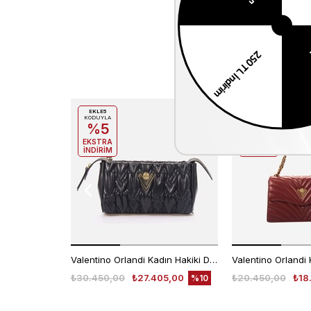
EKLE5
EKLE5
KODUYLA
KODUYLA
%5
%5
EKSTRA
EKSTRA
İNDİRİM
İNDİRİM
Valentino Orlandi Kadın Hakiki Deri Siyah Omuz Çantası
₺30.450,00
₺27.405,00
₺20.450,00
₺18
%10