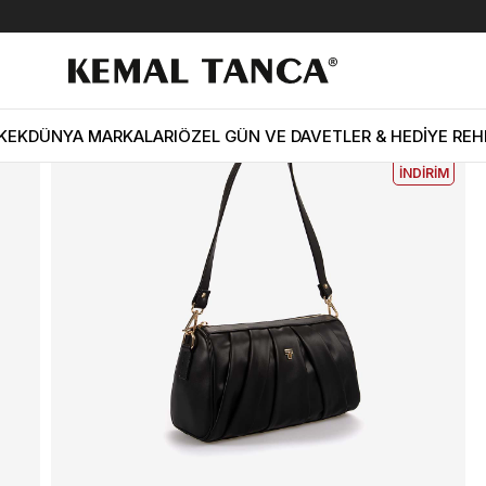
Kemal Tanca Kadın Omuz Çantası 2637
EKLE5
KODUYLA
%5
KEK
DÜNYA MARKALARI
ÖZEL GÜN VE DAVETLER & HEDİYE REH
EKSTRA
İNDİRİM