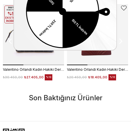
EKLE5
EKLE5
KODUYLA
KODUYLA
%5
%5
EKSTRA
EKSTRA
İNDİRİM
İNDİRİM
Valentino Orlandi Kadın Hakiki Deri Siyah Omuz Çantası
Valentino Orlandi Kadın Hakiki Deri Bordo Omuz Çantası
₺30.450,00
₺27.405,00
₺20.450,00
₺18.405,00
%10
%10
Son Baktığınız Ürünler