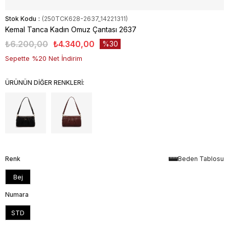
Stok Kodu
(250TCK628-2637_14221311)
Kemal Tanca Kadın Omuz Çantası 2637
₺6.200,00
₺4.340,00
30
Sepette %20 Net İndirim
ÜRÜNÜN DİĞER RENKLERİ:
Renk
Beden Tablosu
Bej
Numara
STD