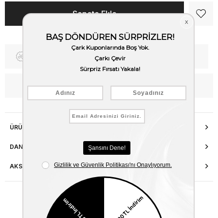
Fiyat Düşünce Haber Ver
Kargo Bedava
WhatsApp’tan Bilgi Al
ÜRÜN ÖZELLIKLERI
DANIŞMA HATTI
AKSESUAR ONARIMI
Benzer Ürünler