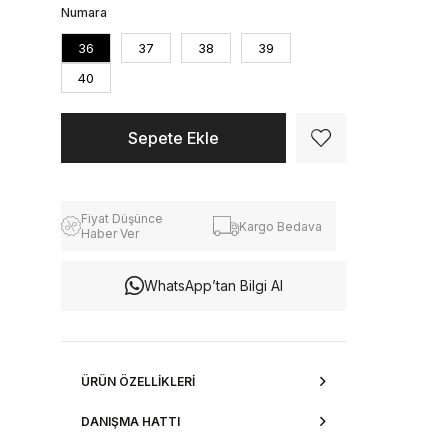
Numara
36
37
38
39
40
Fiyat Düşünce
Kargo Bedava
Haber Ver
WhatsApp’tan Bilgi Al
ÜRÜN ÖZELLIKLERI
DANIŞMA HATTI