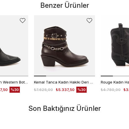
Benzer Ürünler
Kemal Tanca Kadın Western Bot 1578
Kemal Tanca Kadın Hakiki Deri Kauçuk Taban Kahverengi Western Bot
7,50
₺7.625,00
₺5.337,50
₺4.780,00
₺3
%30
%30
Son Baktığınız Ürünler