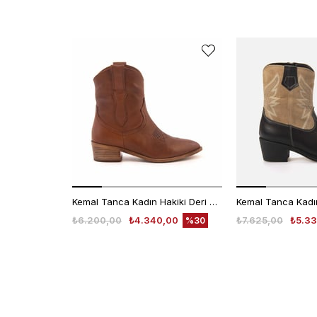
Kemal Tanca Kadın Hakiki Deri Tpu Taban Kahverengi Western Bot
₺6.200,00
₺4.340,00
₺7.625,00
₺5.33
%30