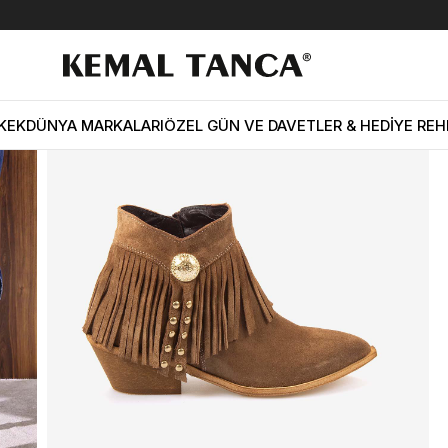
nca Hakiki Deri Süet Kadın Western Bot 26-102760K
KEK
DÜNYA MARKALARI
ÖZEL GÜN VE DAVETLER & HEDİYE REH