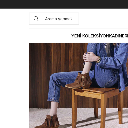
Anasayfa
KADIN
BOT&ÇİZME
Western Bot
Kemal Ta
YENİ KOLEKSİYON
KADIN
ER