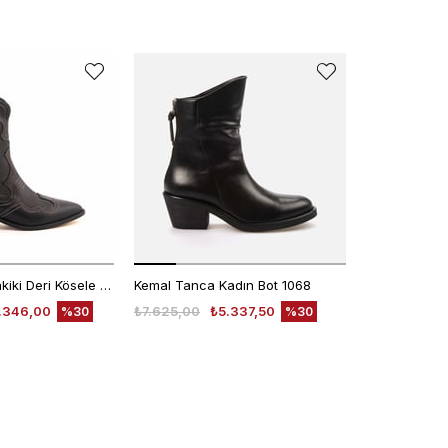
Rouge Kadın Hakiki Deri Kösele Taban Siyah-Bej Dikiş Western Bot
Kemal Tanca Kadın Bot 1068
.346,00
₺7.625,00
₺5.337,50
%30
%30