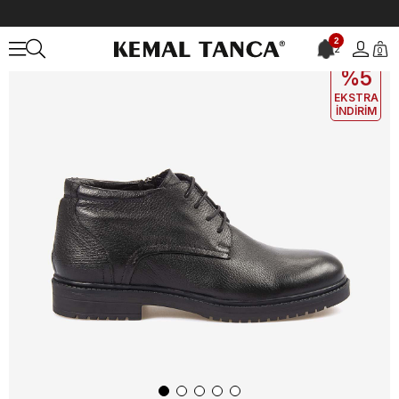
Anasayfa
ERKEK
BOT&ÇİZME
Bot
2
2
0
EKLE5
KODUYLA
%5
EKSTRA
İNDİRİM