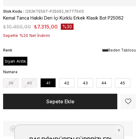
Stok Kodu
(252KTE597-P25062_16777541)
Kemal Tanca Hakiki Deri İçi Kürklü Erkek Klasik Bot P25062
₺10.450,00
₺7.315,00
30
Sepette %20 Net İndirim
Renk
Beden Tablosu
Siyah Antik
Numara
39
40
41
42
43
44
45
Fiyat Düşünce Haber Ver
Kargo Bedava