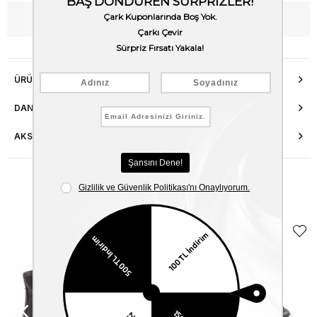
WhatsApp’tan Bilgi Al
ÜRÜN ÖZELLIKLERI
DANIŞMA HATTI
AKSESUAR ONARIMI
Benzer Ürünler
EKLE5
KODUYLA
%5
EKSTRA
İNDİRİM