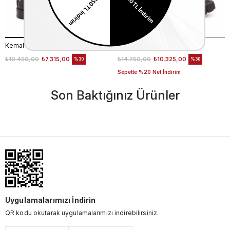
Kemal Tanca Gold Erkek Hakiki Deri Tpu Taban Siyah Bot
Mocassini Erkek Bot 7318
₺10.450,00
₺7.315,00
₺14.750,00
₺10.325,00
%30
%30
Sepette %20 Net İndirim
Son Baktığınız Ürünler
Uygulamalarımızı İndirin
QR kodu okutarak uygulamalarımızı indirebilirsiniz.