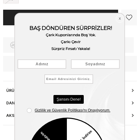
Fiyat Düşünce Haber Ver
Kargo Bedava
WhatsApp’tan Bilgi Al
ÜRÜN ÖZELLIKLERI
DANIŞMA HATTI
AKSESUAR ONARIMI