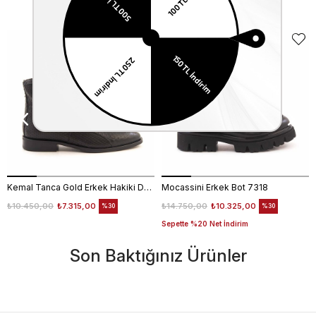
Benzer Ürünler
EKLE5
KODUYLA
%5
EKSTRA
İNDİRİM
Kemal Tanca Gold Erkek Hakiki Deri Tpu Taban Siyah Bot
Mocassini Erkek Bot 7318
₺10.450,00
₺7.315,00
₺14.750,00
₺10.325,00
%30
%30
Sepette %20 Net İndirim
Son Baktığınız Ürünler