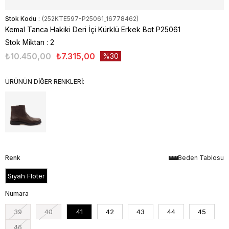
Stok Kodu
(252KTE597-P25061_16778462)
Kemal Tanca Hakiki Deri İçi Kürklü Erkek Bot P25061
Stok Miktarı
:
2
₺10.450,00
₺7.315,00
30
ÜRÜNÜN DİĞER RENKLERİ:
Renk
Beden Tablosu
Siyah Floter
Numara
39
40
41
42
43
44
45
46