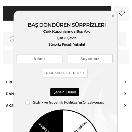
Fiyat Düşünce Haber Ver
Kargo Bedava
WhatsApp’tan Bilgi Al
ÜRÜN ÖZELLIKLERI
DANIŞMA HATTI
AKSESUAR ONARIMI
Benzer Ürünler