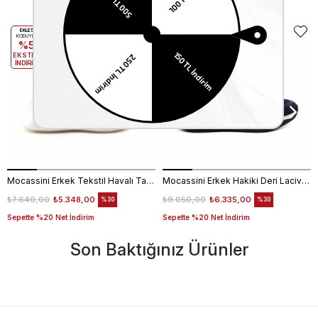
EKLE5
EKLE5
KODUYLA
KODUYLA
%5
%5
EKSTRA
EKSTRA
İNDİRİM
İNDİRİM
Mocassini Erkek Tekstil Havalı Taban Beyaz Spor & Sneaker Ayakkabı
Mocassini Erkek Hakiki Deri Lacivert Spor & Sneaker Ayakkabı
₺7.640,00
₺5.348,00
₺9.050,00
₺6.335,00
%30
%30
Sepette %20 Net İndirim
Sepette %20 Net İndirim
Son Baktığınız Ürünler