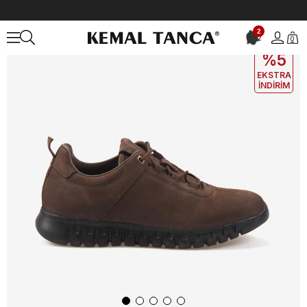
Anasayfa
ERKEK
AYAKKABI
Spor&Sneaker
2
2
0
EKLE5
KODUYLA
%5
EKSTRA
İNDİRİM