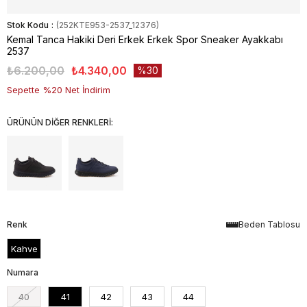
Stok Kodu
(252KTE953-2537_12376)
Kemal Tanca Hakiki Deri Erkek Erkek Spor Sneaker Ayakkabı
2537
₺6.200,00
₺4.340,00
30
Sepette %20 Net İndirim
ÜRÜNÜN DİĞER RENKLERİ:
Renk
Beden Tablosu
Kahve
Numara
40
41
42
43
44