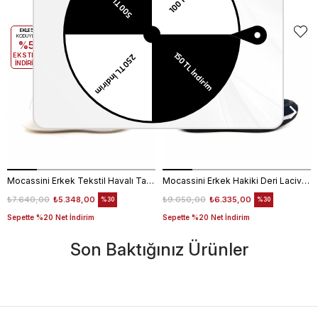
EKLE5
EKLE5
KODUYLA
KODUYLA
%5
%5
EKSTRA
EKSTRA
İNDİRİM
İNDİRİM
Mocassini Erkek Tekstil Havalı Taban Beyaz Spor & Sneaker Ayakkabı
Mocassini Erkek Hakiki Deri Lacivert Spor & Sneaker Ayakkabı
₺7.640,00
₺5.348,00
₺9.050,00
₺6.335,00
%30
%30
Sepette %20 Net İndirim
Sepette %20 Net İndirim
Son Baktığınız Ürünler