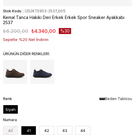
Stok Kodu
(252KTE953-2537_001)
Kemal Tanca Hakiki Deri Erkek Erkek Spor Sneaker Ayakkabı
2537
₺6.200,00
₺4.340,00
30
Sepette %20 Net İndirim
ÜRÜNÜN DİĞER RENKLERİ:
Renk
Beden Tablosu
Siyah
Numara
40
41
42
43
44