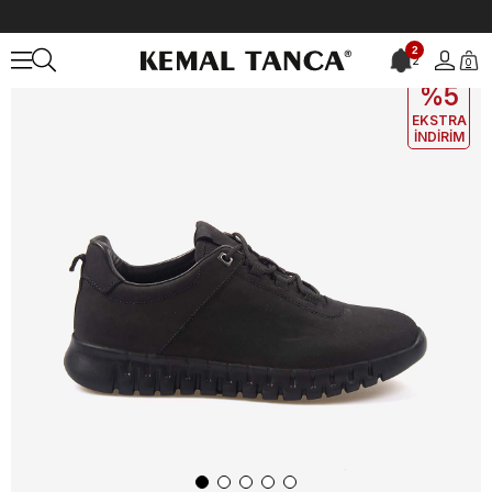
Anasayfa
ERKEK
AYAKKABI
Spor&Sneaker
2
2
0
EKLE5
KODUYLA
%5
EKSTRA
İNDİRİM