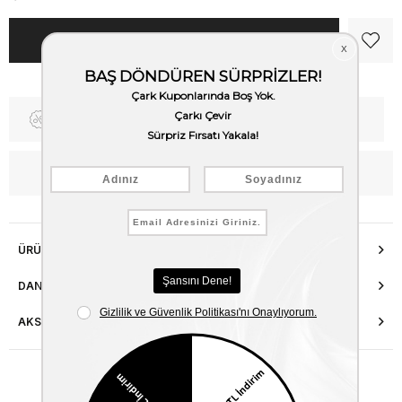
Fiyat Düşünce Haber Ver
Kargo Bedava
WhatsApp’tan Bilgi Al
ÜRÜN ÖZELLIKLERI
DANIŞMA HATTI
AKSESUAR ONARIMI
Benzer Ürünler