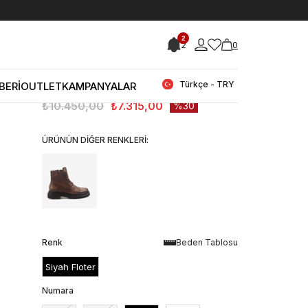
< < Önceki Sayfaya Dön
2
2
0
Stok Kodu
(252KTE597-A7360_16778462)
Kemal Tanca Hakiki Deri Erkek Siyah
Bot A7360
Türkçe - TRY
BERİ
OUTLET
KAMPANYALAR
₺10.450,00
₺7.315,00
30
ÜRÜNÜN DİĞER RENKLERİ:
Renk
Beden Tablosu
Siyah Floter
Numara