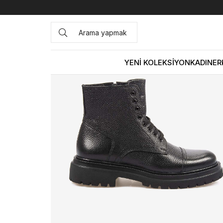
Anasayfa
ERKEK
BOT&ÇİZME
Bot
Kemal Tanca Haki
YENİ KOLEKSİYON
KADIN
ER