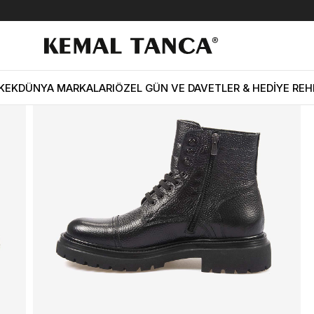
ki Deri Erkek Siyah Bot A7360
KEK
DÜNYA MARKALARI
ÖZEL GÜN VE DAVETLER & HEDİYE REH