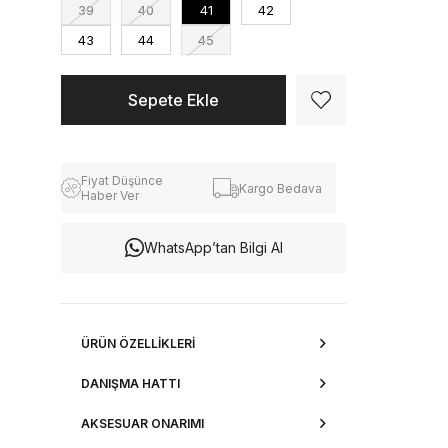
39
40
41
42
43
44
45
Fiyat Düşünce
Kargo Bedava
Haber Ver
WhatsApp’tan Bilgi Al
ÜRÜN ÖZELLIKLERI
DANIŞMA HATTI
AKSESUAR ONARIMI