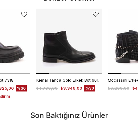
ot 7318
Kemal Tanca Gold Erkek Bot 6018-23
325,00
₺4.780,00
₺3.346,00
₺6.200,00
₺4
%30
%30
ndirim
Son Baktığınız Ürünler