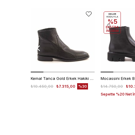
EKLE5
KODUYLA
%5
EKSTRA
İNDİRİM
Kemal Tanca Gold Erkek Hakiki Deri Tpu Taban Siyah Bot
Mocassini Erkek B
₺10.450,00
₺7.315,00
₺14.750,00
₺10.
%30
Sepette %20 Net İ