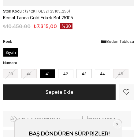
Stok Kodu
(242KTGE321 25105_256)
Kemal Tanca Gold Erkek Bot 25105
₺10.450,00
₺7.315,00
30
Renk
Beden Tablosu
Siyah
Numara
39
40
41
42
43
44
45
Fiyat Düşünce Haber Ver
Kargo Bedava