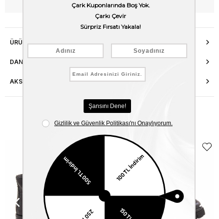
WhatsApp’tan Bilgi Al
ÜRÜN ÖZELLIKLERI
DANIŞMA HATTI
AKSESUAR ONARIMI
Benzer Ürünler
EKLE5
KODUYLA
%5
EKSTRA
İNDİRİM