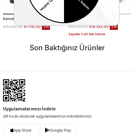
Kemal Tanca Gold Erkek Hakiki Deri Tpu Taban Siyah Bot
Mocassini Erkek Bot 7318
₺10.450,00
₺7.315,00
₺14.750,00
₺10.325,00
%30
%30
Sepette %20 Net İndirim
Son Baktığınız Ürünler
Uygulamalarımızı İndirin
QR kodu okutarak uygulamalarımızı indirebilirsiniz.
App Store
Google Play