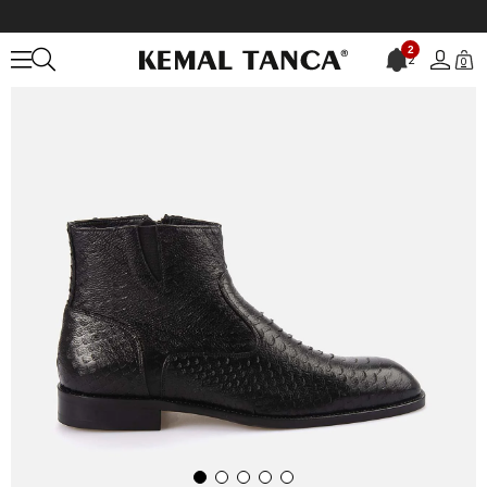
Anasayfa
ERKEK
BOT&ÇİZME
Bot
Kemal Tanca Gold Erkek Bot
2
2
0