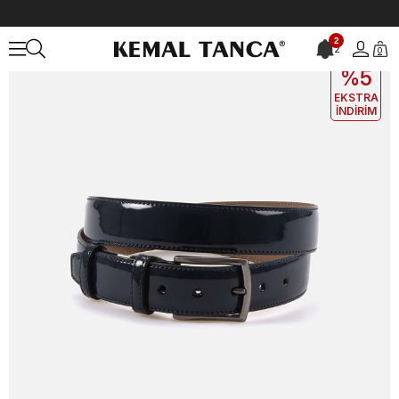
Anasayfa
ÇANTA&AKSESUAR
ERKEK
Kemer
Kemal Tanca Erkek
2
2
0
EKLE5
KODUYLA
%5
EKSTRA
İNDİRİM