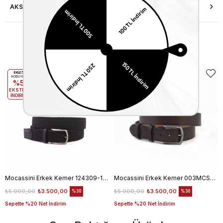
AKSESUAR ONARIMI
Benzer Ürünler
EKLE5
EKLE5
KODUYLA
KODUYLA
%5
%5
EKSTRA
EKSTRA
İNDİRİM
İNDİRİM
Mocassini Erkek Kemer 124309-100
Mocassini Erkek Kemer 003MCSN B3245
₺5.000,00
₺3.500,00
₺5.000,00
₺3.500,00
%30
%30
Sepette %20 Net İndirim
Sepette %20 Net İndirim