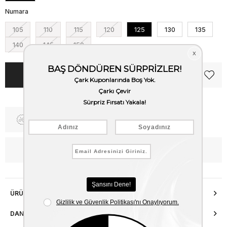
Numara
105
110
115
120
125
130
135
140
145
150
Fiyat Düşünce Haber Ver
WhatsApp’tan Bilgi Al
ÜRÜN ÖZELLIKLERI
DANIŞMA HATTI