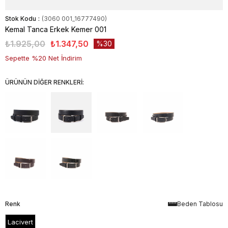
Stok Kodu
(3060 001_16777490)
Kemal Tanca Erkek Kemer 001
₺1.925,00
₺1.347,50
30
Sepette %20 Net İndirim
ÜRÜNÜN DİĞER RENKLERİ:
Renk
Beden Tablosu
Lacivert