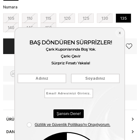
Numara
105
110
115
120
125
130
135
140
145
150
Fiyat Düşünce Haber Ver
WhatsApp’tan Bilgi Al
ÜRÜN ÖZELLIKLERI
DANIŞMA HATTI