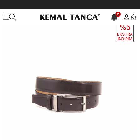
Anasayfa
ÇANTA&AKSESUAR
ERKEK
Kemer
Kemal Tanca Erkek
2
2
0
EKLE5
KODUYLA
%5
EKSTRA
İNDİRİM