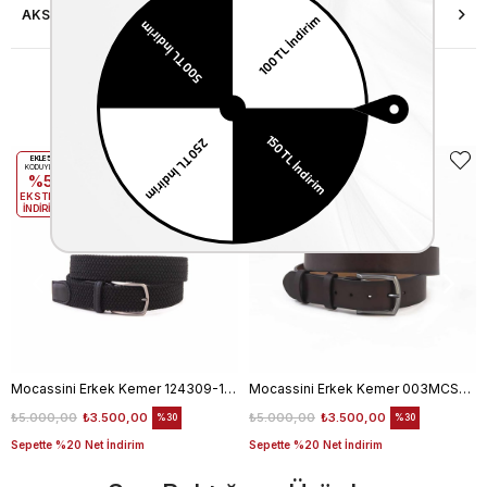
AKSESUAR ONARIMI
Benzer Ürünler
EKLE5
EKLE5
KODUYLA
KODUYLA
%5
%5
EKSTRA
EKSTRA
İNDİRİM
İNDİRİM
Mocassini Erkek Kemer 124309-100
Mocassini Erkek Kemer 003MCSN B3245
₺5.000,00
₺3.500,00
₺5.000,00
₺3.500,00
%30
%30
Sepette %20 Net İndirim
Sepette %20 Net İndirim