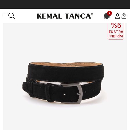
Anasayfa
ÇANTA&AKSESUAR
ERKEK
Kemer
2
2
0
EKLE5
KODUYLA
%5
EKSTRA
İNDİRİM