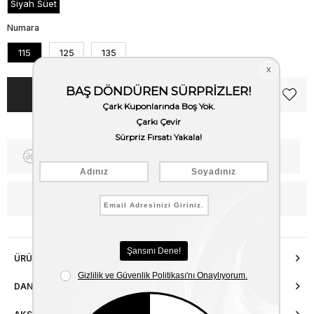
Siyah Süet
Numara
115
125
135
Fiyat Düşünce Haber Ver
Kargo Bedava
WhatsApp’tan Bilgi Al
ÜRÜN ÖZELLIKLERI
DANIŞMA HATTI