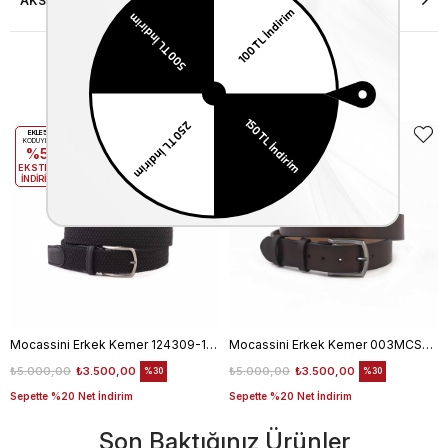
AKSESUAR ONARIMI
Benzer Ürünler
EKLE5
EKLE5
KODUYLA
KODUYLA
%5
%5
EKSTRA
EKSTRA
İNDİRİM
İNDİRİM
Mocassini Erkek Kemer 124309-100
Mocassini Erkek Kemer 003MCSN B3245
₺5.000,00
₺3.500,00
₺5.000,00
₺3.500,00
%30
%30
Sepette %20 Net İndirim
Sepette %20 Net İndirim
Son Baktığınız Ürünler