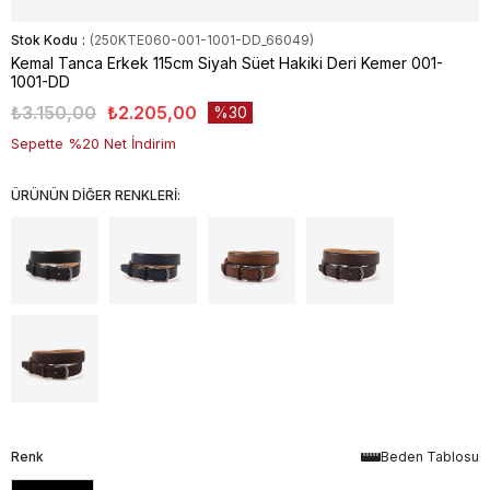
Stok Kodu
(250KTE060-001-1001-DD_66049)
Kemal Tanca Erkek 115cm Siyah Süet Hakiki Deri Kemer 001-
1001-DD
₺3.150,00
₺2.205,00
30
Sepette %20 Net İndirim
ÜRÜNÜN DİĞER RENKLERİ:
Renk
Beden Tablosu