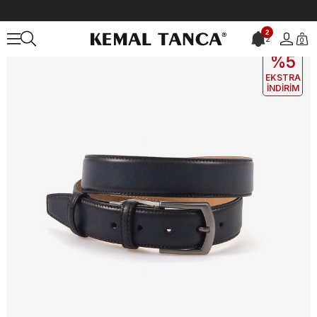
Anasayfa
ÇANTA&AKSESUAR
ERKEK
Kemer
2
2
0
EKLE5
KODUYLA
%5
EKSTRA
İNDİRİM