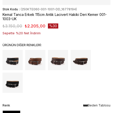
Stok Kodu
(250KTE060-001-1001-DD_16778194)
Kemal Tanca Erkek 115cm Antik Lacivert Hakiki Deri Kemer 001-
1003-UK
₺3.150,00
₺2.205,00
30
Sepette %20 Net İndirim
ÜRÜNÜN DİĞER RENKLERİ:
Renk
Beden Tablosu