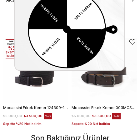
AKSESUAR ONARIMI
Benzer Ürünler
EKLE5
EKLE5
KODUYLA
KODUYLA
%5
%5
EKSTRA
EKSTRA
İNDİRİM
İNDİRİM
Mocassini Erkek Kemer 124309-100
Mocassini Erkek Kemer 003MCSN B3245
₺5.000,00
₺3.500,00
₺5.000,00
₺3.500,00
%30
%30
Sepette %20 Net İndirim
Sepette %20 Net İndirim
Son Baktığınız Ürünler