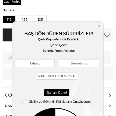
Laci Antık
Numara
115
125
135
Fiyat Düşünce Haber Ver
Kargo Bedava
WhatsApp’tan Bilgi Al
ÜRÜN ÖZELLIKLERI
DANIŞMA HATTI