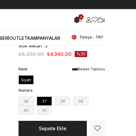
< < Önceki Sayfaya Dön
2
2
0
Stok Kodu
(232TCK894 6926531_001)
Kemal Tanca Kadın Hakiki Deri Poli
Taban Siyah Günlük Çizme
Türkçe - TRY
BERİ
OUTLET
KAMPANYALAR
Stok Miktarı
:
2
₺6.200,00
₺4.340,00
30
Renk
Beden Tablosu
Siyah
Numara
36
37
38
39
40
41