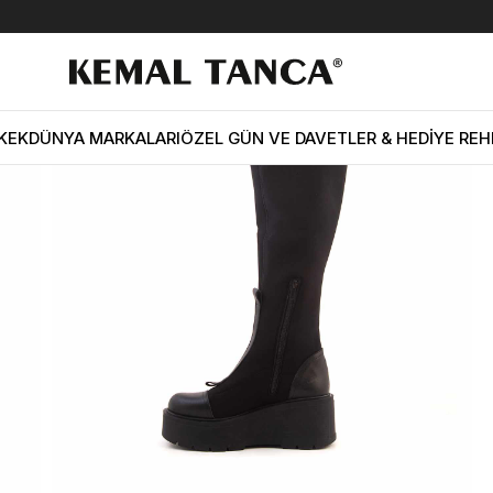
anca Kadın Hakiki Deri Poli Taban Siyah Günlük Çizme
KEK
DÜNYA MARKALARI
ÖZEL GÜN VE DAVETLER & HEDİYE REH