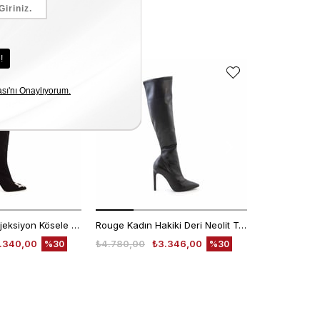
Rouge Kadın Enjeksiyon Kösele Siyah Streç Deri 9,5cm Topuklu Çizme 924-18
Rouge Kadın Hakiki Deri Neolit Taban Siyah Günlük Çizme
.340,00
₺4.780,00
₺3.346,00
₺10.450,00
%30
%30