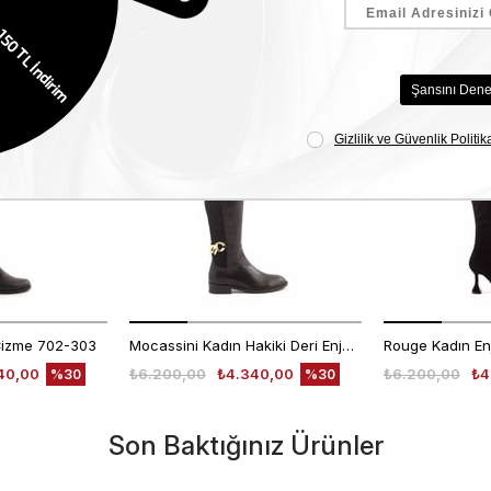
Benzer Ürünler
Çizme 702-303
Mocassini Kadın Hakiki Deri Enjeksiyon Microlight Taban Siyah Günlük Çizme
40,00
₺6.200,00
₺4.340,00
₺6.200,00
₺4
%30
%30
Son Baktığınız Ürünler