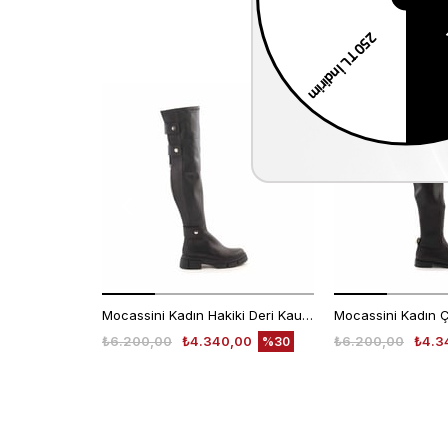
Mocassini Kadın Hakiki Deri Kauçuk Taban Siyah Günlük Çizme
Mocassini Kadın 
₺6.200,00
₺4.340,00
₺6.200,00
₺4.3
%30