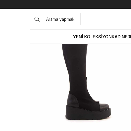
Anasayfa
KADIN
BOT&ÇİZME
Günlük Çizme
Kemal T
YENİ KOLEKSİYON
KADIN
ER