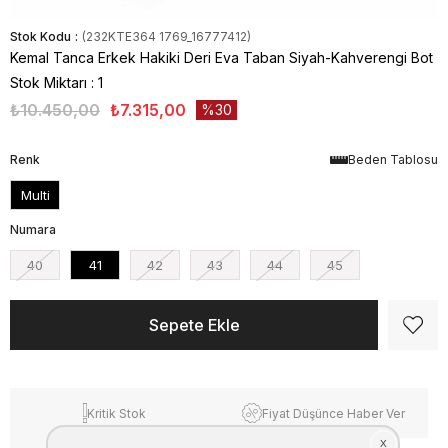
Stok Kodu
(232KTE364 1769_16777412)
Kemal Tanca Erkek Hakiki Deri Eva Taban Siyah-Kahverengi Bot
Stok Miktarı
:
1
₺10.450,00
₺7.315,00
30
Renk
Beden Tablosu
Multi
Numara
40
41
42
43
44
45
Kritik Stok
Fiyat Düşünce Haber Ver