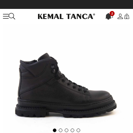
Anasayfa
ERKEK
BOT&ÇİZME
Bot
2
2
0