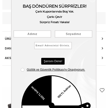
Kargo Bedava
WhatsApp’tan Bilgi Al
ÜRÜN ÖZELLIKLERI
DANIŞMA HATTI
AKSESUAR ONARIMI
Benzer Ürünler
EKLE5
KODUYLA
%5
EKSTRA
İNDİRİM