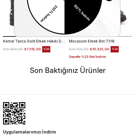
Kemal Tanca Gold Erkek Hakiki Deri Tpu Taban Siyah Bot
Mocassini Erkek Bot 7318
₺10.450,00
₺7.315,00
₺14.750,00
₺10.325,00
%30
%30
Sepette %20 Net İndirim
Son Baktığınız Ürünler
Uygulamalarımızı İndirin