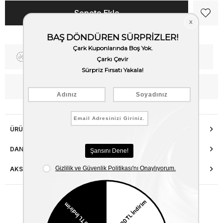
Fiyat Düşünce Haber Ver
Kargo Bedava
WhatsApp’tan Bilgi Al
ÜRÜN ÖZELLIKLERI
DANIŞMA HATTI
AKSESUAR ONARIMI
Benzer Ürünler