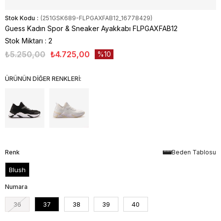
Stok Kodu
(251GSK689-FLPGAXFAB12_16778429)
Guess Kadın Spor & Sneaker Ayakkabı FLPGAXFAB12
Stok Miktarı
:
2
₺5.250,00
₺4.725,00
10
ÜRÜNÜN DİĞER RENKLERİ:
Renk
Beden Tablosu
Blush
Numara
36
37
38
39
40