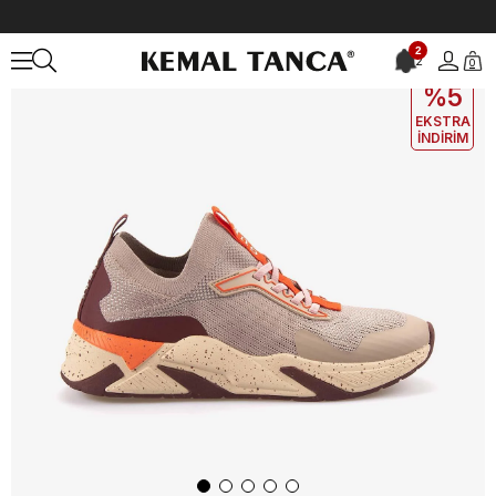
Anasayfa
KADIN
AYAKKABI
Spor&Sneaker
Guess Kadın Spor 
2
2
0
EKLE5
KODUYLA
%5
EKSTRA
İNDİRİM