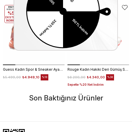
EKLE5
EKLE5
KODUYLA
KODUYLA
%5
%5
EKSTRA
EKSTRA
İNDİRİM
İNDİRİM
Guess Kadın Spor & Sneaker Ayakkabı FL6T2CELE12
Rouge Kadın Hakiki Deri Gümüş Spor & Sneaker Ayakkabı
₺5.499,00
₺4.949,10
₺6.200,00
₺4.340,00
%10
%30
Sepette %20 Net İndirim
Son Baktığınız Ürünler