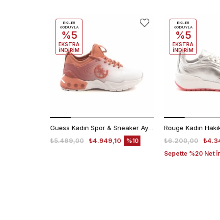
EKLE5
EKLE5
KODUYLA
KODUYLA
%5
%5
EKSTRA
EKSTRA
İNDİRİM
İNDİRİM
Guess Kadın Spor & Sneaker Ayakkabı FL6T2CELE12
₺5.499,00
₺4.949,10
₺6.200,00
₺4.3
%10
Sepette %20 Net İ