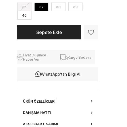
36
37
38
39
40
Fiyat Düşünce
Kargo Bedava
Haber Ver
WhatsApp’tan Bilgi Al
ÜRÜN ÖZELLIKLERI
DANIŞMA HATTI
AKSESUAR ONARIMI