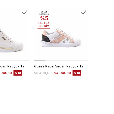
EKLE5
KODUYLA
%5
EKSTRA
İNDİRİM
Guess Kadın Vegan Kauçuk Taban Beyaz Spor & Sneaker Ayakkabı
Guess Kadın Vegan Kauçuk Taban Beyaz Spor & Sneaker Ayakkabı
.949,10
₺5.499,00
₺4.949,10
₺7.625,00
%10
%10