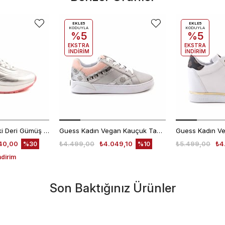
EKLE5
EKLE5
KODUYLA
KODUYLA
%5
%5
EKSTRA
EKSTRA
İNDİRİM
İNDİRİM
Rouge Kadın Hakiki Deri Gümüş Spor & Sneaker Ayakkabı
Guess Kadın Vegan Kauçuk Taban Gümüş Spor & Sneaker Ayakkabı
40,00
₺4.499,00
₺4.049,10
₺5.499,00
₺4
%30
%10
ndirim
Son Baktığınız Ürünler