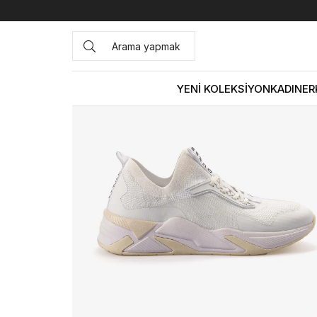
Anasayfa
KADIN
AYAKKABI
Spor&Sneaker
Guess Ka
YENİ KOLEKSİYON
KADIN
ER