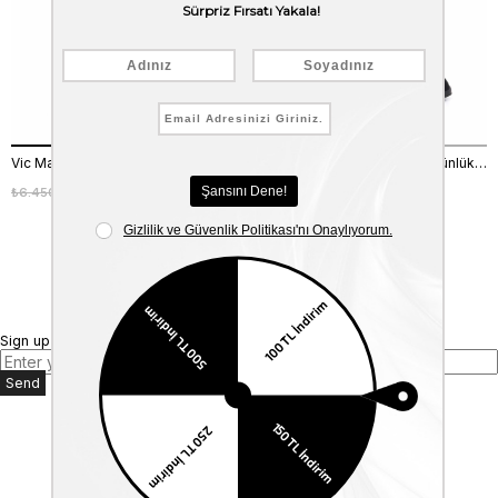
Vic Matie Kadın Gri Günlük Ayakkabı
Vic Matie Kadın Siyah Süet Günlük Ayakkabı
₺6.450,00
₺5.805,00
₺6.450,00
₺5.805,00
%10
%10
Sign up for our E-mail Newsletter
Send
Kurumsal
Anasayfa
Hakkımızda
Mağazalarımız
Bize Ulaşın