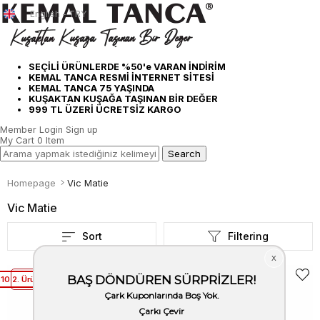
English - TRY
SEÇİLİ ÜRÜNLERDE %50'e VARAN İNDİRİM
KEMAL TANCA RESMİ İNTERNET SİTESİ
KEMAL TANCA 75 YAŞINDA
KUŞAKTAN KUŞAĞA TAŞINAN BİR DEĞER
999 TL ÜZERİ ÜCRETSİZ KARGO
Member Login
Sign up
My Cart
0
Item
Homepage
Vic Matie
Vic Matie
Sort
Filtering
%10 2. Ürüne %25 İndirim
1. Ürüne %10 2. Ürüne %25 İndirim
Vic Matie