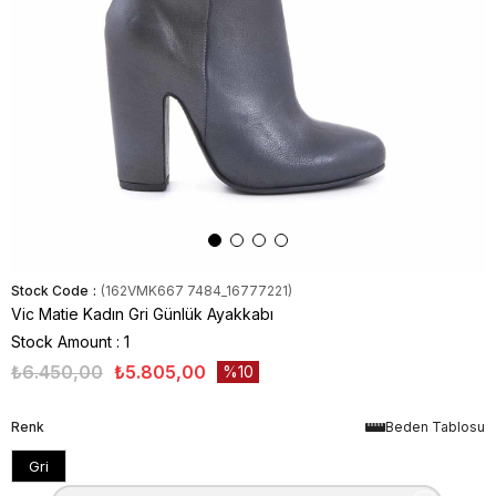
Stock Code
(162VMK667 7484_16777221)
Vic Matie Kadın Gri Günlük Ayakkabı
Stock Amount
:
1
₺6.450,00
₺5.805,00
10
Renk
Beden Tablosu
Gri