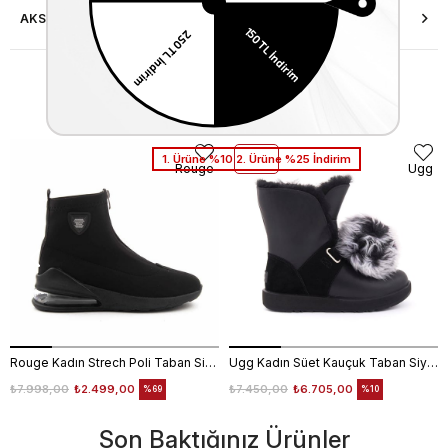
AKSESUAR ONARIMI
Similar Items
1. Ürüne %10 2. Ürüne %25 İndirim
Rouge
Ugg
Rouge Kadın Strech Poli Taban Siyah Günlük Bot
Ugg Kadın Süet Kauçuk Taban Siyah Günlük Bot
₺7.998,00
₺2.499,00
₺7.450,00
₺6.705,00
%69
%10
Son Baktığınız Ürünler