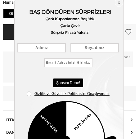
Numara
36
37
38
39
40
Notify me when the price goes
Critical Stock
down
Free Shipping
WhatsApp’tan Bilgi Al
ITEM FEATURES
DANIŞMA HATTI