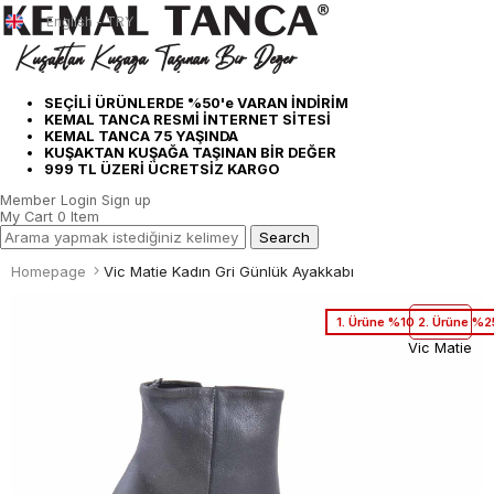
English - TRY
SEÇİLİ ÜRÜNLERDE %50'e VARAN İNDİRİM
KEMAL TANCA RESMİ İNTERNET SİTESİ
KEMAL TANCA 75 YAŞINDA
KUŞAKTAN KUŞAĞA TAŞINAN BİR DEĞER
999 TL ÜZERİ ÜCRETSİZ KARGO
Member Login
Sign up
My Cart
0
Item
Homepage
Vic Matie Kadın Gri Günlük Ayakkabı
1. Ürüne %10 2. Ürüne %2
Vic Matie