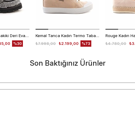
Mocassini Kadın Hakiki Deri Eva Taban Beyaz Günlük Ayakkabı
Kemal Tanca Kadın Termo Taban Bej Günlük Ayakkabı
35,00
₺7.998,00
₺2.199,00
₺4.780,00
₺3
%30
%73
Son Baktığınız Ürünler