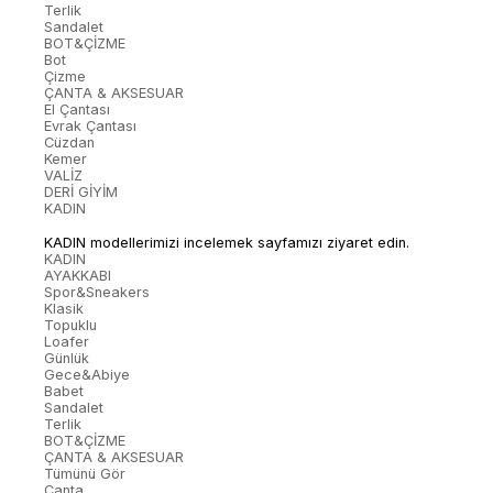
Terlik
Sandalet
BOT&ÇİZME
Bot
Çizme
ÇANTA & AKSESUAR
El Çantası
Evrak Çantası
Cüzdan
Kemer
VALİZ
DERİ GİYİM
KADIN
KADIN modellerimizi incelemek sayfamızı ziyaret edin.
KADIN
AYAKKABI
Spor&Sneakers
Klasik
Topuklu
Loafer
Günlük
Gece&Abiye
Babet
Sandalet
Terlik
BOT&ÇİZME
ÇANTA & AKSESUAR
Tümünü Gör
Çanta