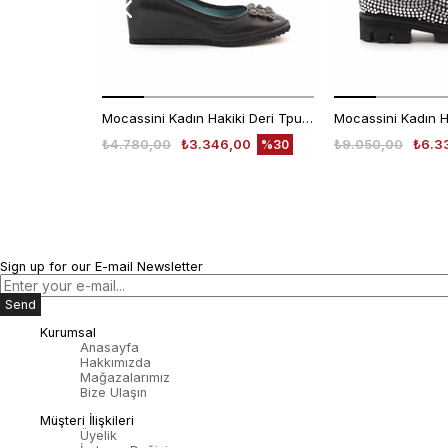
Mocassini Kadın Hakiki Deri Tpu Taban Siyah Günlük Ayakkabı
₺4.780,00
₺3.346,00
₺9.050,00
₺6.3
%30
Sign up for our E-mail Newsletter
Send
Kurumsal
Anasayfa
Hakkımızda
Mağazalarımız
Bize Ulaşın
Müşteri İlişkileri
Üyelik