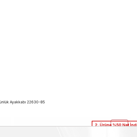
ünlük Ayakkabı 22630-85
2. Ürüne %50 Net İnd
Rouge