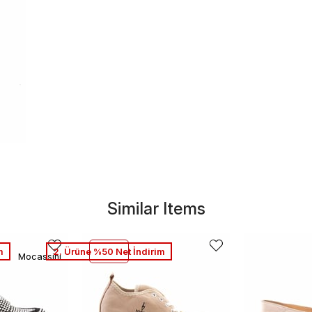
Similar Items
m
2. Ürüne %50 Net İndirim
Mocassini