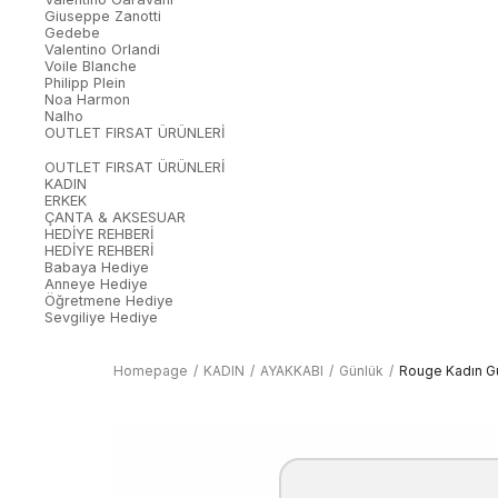
Giuseppe Zanotti
Gedebe
Valentino Orlandi
Voile Blanche
Philipp Plein
Noa Harmon
Nalho
OUTLET FIRSAT ÜRÜNLERİ
OUTLET FIRSAT ÜRÜNLERİ
KADIN
ERKEK
ÇANTA & AKSESUAR
HEDİYE REHBERİ
HEDİYE REHBERİ
Babaya Hediye
Anneye Hediye
Öğretmene Hediye
Sevgiliye Hediye
Homepage
KADIN
AYAKKABI
Günlük
Rouge Kadın G