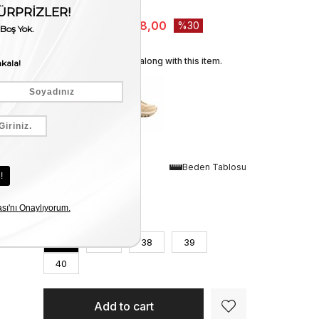
Stock Amount
:
2
₺7.640,00
₺5.348,00
30
We recommend these along with this item.
Renk
Beden Tablosu
Bej
Numara
36
37
38
39
40