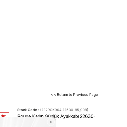
< < Return to Previous Page
Stock Code
(232RGK904 22630-85_908)
irim
Rouge Kadın Günlük Ayakkabı 22630-
85