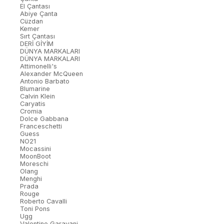
El Çantası
Abiye Çanta
Cüzdan
Kemer
Sırt Çantası
DERİ GİYİM
DÜNYA MARKALARI
DÜNYA MARKALARI
Attimonelli's
Alexander McQueen
Antonio Barbato
Blumarine
Calvin Klein
Caryatis
Cromia
Dolce Gabbana
Franceschetti
Guess
NO21
Mocassini
MoonBoot
Moreschi
Olang
Menghi
Prada
Rouge
Roberto Cavalli
Toni Pons
Ugg
Valentino Garavani