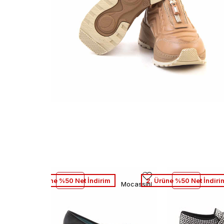
2. Ürüne %50 Net İndirim
2. Ürüne %50 Net İndiri
Mocassini