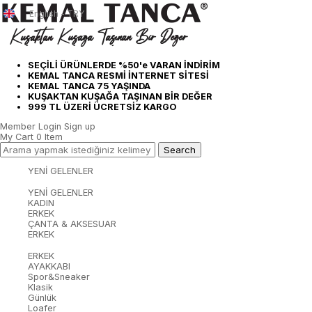
English - TRY
SEÇİLİ ÜRÜNLERDE %50'e VARAN İNDİRİM
KEMAL TANCA RESMİ İNTERNET SİTESİ
KEMAL TANCA 75 YAŞINDA
KUŞAKTAN KUŞAĞA TAŞINAN BİR DEĞER
999 TL ÜZERİ ÜCRETSİZ KARGO
Member Login
Sign up
My Cart
0
Item
YENİ GELENLER
YENİ GELENLER
KADIN
ERKEK
ÇANTA & AKSESUAR
ERKEK
ERKEK
AYAKKABI
Spor&Sneaker
Klasik
Günlük
Loafer