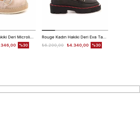
Rouge Kadın Hakiki Deri Microlight Taban Bej Süet Günlük Terlik
Rouge Kadın Hakiki Deri Eva Taban Siyah Günlük Ayakkabı
.346,00
₺6.200,00
₺4.340,00
₺4.780,00
%30
%30