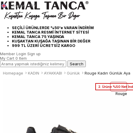
English - TRY
SEÇİLİ ÜRÜNLERDE %50'e VARAN İNDİRİM
KEMAL TANCA RESMİ İNTERNET SİTESİ
KEMAL TANCA 75 YAŞINDA
KUŞAKTAN KUŞAĞA TAŞINAN BİR DEĞER
999 TL ÜZERİ ÜCRETSİZ KARGO
Member Login
Sign up
My Cart
0
Item
Homepage
KADIN
AYAKKABI
Günlük
Rouge Kadın Günlük Ayak
2. Ürüne %50 Net İnd
Rouge