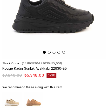
Stock Code
(232RGK904 22630-85_001)
Rouge Kadın Günlük Ayakkabı 22630-85
₺7.640,00
₺5.348,00
30
We recommend these along with this item.