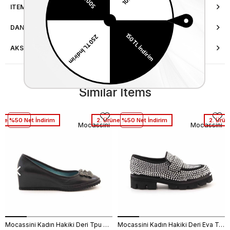
ITEM FEATURES
DANIŞMA HATTI
AKSESUAR ONARIMI
Similar Items
üne %50 Net İndirim
2. Ürüne %50 Net İndirim
2. Ürün
Mocassini
Mocassini
Mocassini Kadın Hakiki Deri Tpu Taban Siyah Günlük Ayakkabı
Mocassini Kadın Hakiki Deri Eva Taban Beyaz Günlük Ayakkabı