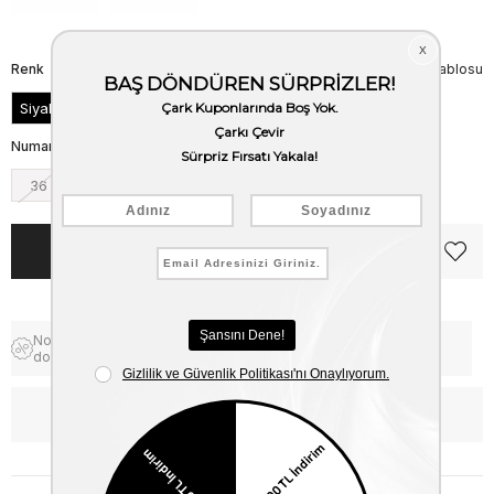
Renk
Beden Tablosu
Siyah
Numara
36
37
38
39
40
Notify me when the price goes
Free Shipping
down
WhatsApp’tan Bilgi Al