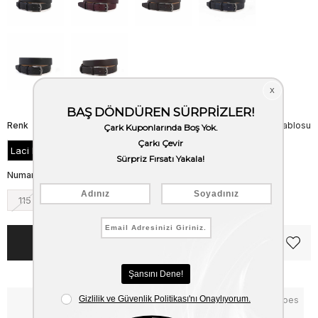
Renk
Beden Tablosu
Laci Floter
Numara
115
120
125
130
135
Notify me when the price goes
Critical Stock
down