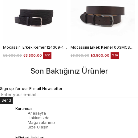
Mocassini Erkek Kemer 124309-100
Mocassini Erkek Kemer 003MCSN B3245
₺5.000,00
₺3.500,00
₺5.000,00
₺3.500,00
%30
%30
Son Baktığınız Ürünler
Sign up for our E-mail Newsletter
Send
Kurumsal
Anasayfa
Hakkımızda
Mağazalarımız
Bize Ulaşın
Müşteri İlişkileri