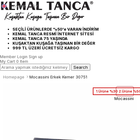
English - TRY
SEÇİLİ ÜRÜNLERDE %50'e VARAN İNDİRİM
KEMAL TANCA RESMİ İNTERNET SİTESİ
KEMAL TANCA 75 YAŞINDA
KUŞAKTAN KUŞAĞA TAŞINAN BİR DEĞER
999 TL ÜZERİ ÜCRETSİZ KARGO
Member Login
Sign up
My Cart
0
Item
Homepage
Mocassini Erkek Kemer 30751
1.Ürüne %30 2.Ürüne %50
Mocassini