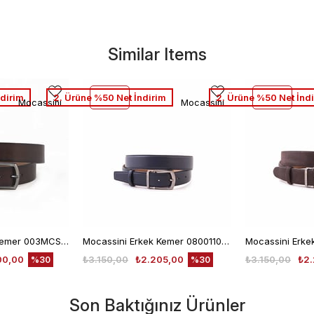
Similar Items
dirim
2. Ürüne %50 Net İndirim
2. Ürüne %50 Net İnd
Mocassini
Mocassini
Mocassini Erkek Kemer 003MCSN B3245
Mocassini Erkek Kemer 08001107-440
00,00
₺3.150,00
₺2.205,00
₺3.150,00
₺2.
%30
%30
Son Baktığınız Ürünler