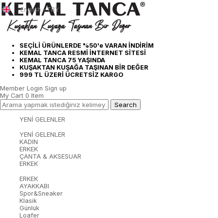
English - TRY
SEÇİLİ ÜRÜNLERDE %50'e VARAN İNDİRİM
KEMAL TANCA RESMİ İNTERNET SİTESİ
KEMAL TANCA 75 YAŞINDA
KUŞAKTAN KUŞAĞA TAŞINAN BİR DEĞER
999 TL ÜZERİ ÜCRETSİZ KARGO
Member Login
Sign up
My Cart
0
Item
YENİ GELENLER
YENİ GELENLER
KADIN
ERKEK
ÇANTA & AKSESUAR
ERKEK
ERKEK
AYAKKABI
Spor&Sneaker
Klasik
Günlük
Loafer