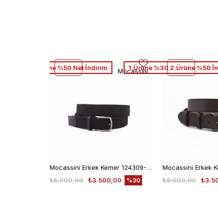
2. Ürüne %50 Net İndirim
1.Ürüne %30 2.Ürüne %50 İn
Mocassini
Mocassini Erkek Kemer 124309-100
₺5.000,00
₺3.500,00
₺5.000,00
₺3.5
%30