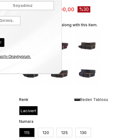
Stock Amount
:
2
₺5.000,00
₺3.500,00
30
We recommend these along with this item.
Renk
Beden Tablosu
Lacivert
Numara
115
120
125
130