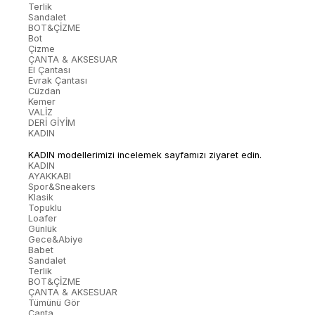
Terlik
Sandalet
BOT&ÇİZME
Bot
Çizme
ÇANTA & AKSESUAR
El Çantası
Evrak Çantası
Cüzdan
Kemer
VALİZ
DERİ GİYİM
KADIN
KADIN modellerimizi incelemek sayfamızı ziyaret edin.
KADIN
AYAKKABI
Spor&Sneakers
Klasik
Topuklu
Loafer
Günlük
Gece&Abiye
Babet
Sandalet
Terlik
BOT&ÇİZME
ÇANTA & AKSESUAR
Tümünü Gör
Çanta