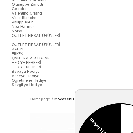
Giuseppe Zanotti
Gedebe
Valentino Orlandi
Voile Blanche
Philipp Plein
Noa Harmon
Nalho
OUTLET FIRSAT ÜRÜNLERİ
OUTLET FIRSAT ÜRÜNLERİ
KADIN
ERKEK
ÇANTA & AKSESUAR
HEDİYE REHBERİ
HEDİYE REHBERİ
Babaya Hediye
Anneye Hediye
Öğretmene Hediye
Sevgiliye Hediye
Homepage
Mocassini Erkek Kemer 30751