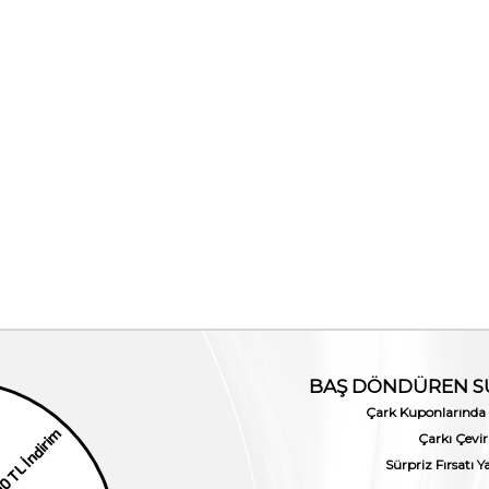
1.Ürüne %30 2.Ürüne %50
Mocassini