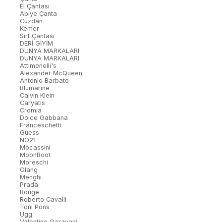
El Çantası
Abiye Çanta
Cüzdan
Kemer
Sırt Çantası
DERİ GİYİM
DÜNYA MARKALARI
DÜNYA MARKALARI
Attimonelli's
Alexander McQueen
Antonio Barbato
Blumarine
Calvin Klein
Caryatis
Cromia
Dolce Gabbana
Franceschetti
Guess
NO21
Mocassini
MoonBoot
Moreschi
Olang
Menghi
Prada
Rouge
Roberto Cavalli
Toni Pons
Ugg
Valentino Garavani