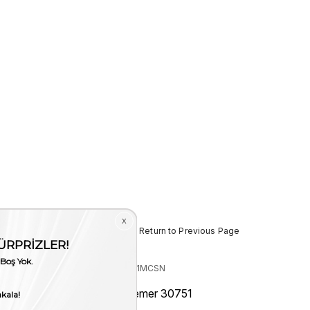
< < Return to Previous Page
Stock Code
(3060 001MCSN
30751_13354036)
 İndirim
Mocassini Erkek Kemer 30751