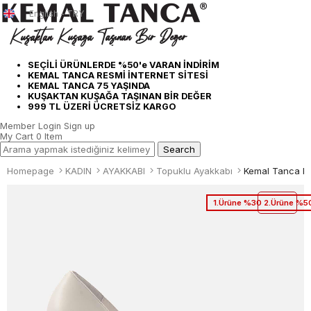
English - TRY
SEÇİLİ ÜRÜNLERDE %50'e VARAN İNDİRİM
KEMAL TANCA RESMİ İNTERNET SİTESİ
KEMAL TANCA 75 YAŞINDA
KUŞAKTAN KUŞAĞA TAŞINAN BİR DEĞER
999 TL ÜZERİ ÜCRETSİZ KARGO
Member Login
Sign up
My Cart
0
Item
Homepage
KADIN
AYAKKABI
Topuklu Ayakkabı
Kemal Tanca Ka
1.Ürüne %30 2.Ürüne %50