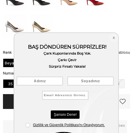
Renk
Beden Tablosu
Beyaz
Numara
35
36
37
38
39
40
41
Notify me when the price goes
Critical Stock
down