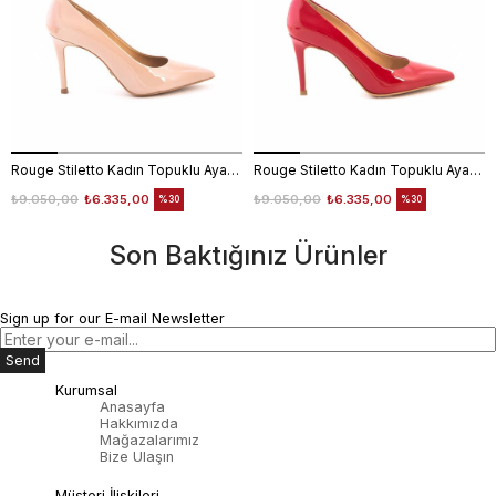
Rouge Stiletto Kadın Topuklu Ayakkabı 4924-02V8
Rouge Stiletto Kadın Topuklu Ayakkabı 4924-02V8
₺9.050,00
₺6.335,00
₺9.050,00
₺6.335,00
%30
%30
Son Baktığınız Ürünler
Sign up for our E-mail Newsletter
Send
Kurumsal
Anasayfa
Hakkımızda
Mağazalarımız
Bize Ulaşın
Müşteri İlişkileri