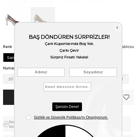
Renk
Beden Tablosu
Sarı
Numara
35
36
37
38
39
40
41
Notify me when the price goes
Free Shipping
down