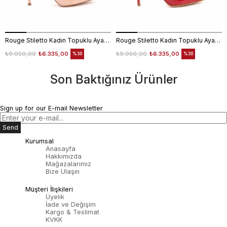
Rouge Stiletto Kadın Topuklu Ayakkabı 4924-02V8
Rouge Stiletto Kadın Topuklu Ayakkabı 4924-02V8
₺9.050,00
₺6.335,00
₺9.050,00
₺6.335,00
%30
%30
Son Baktığınız Ürünler
Sign up for our E-mail Newsletter
Send
Kurumsal
Anasayfa
Hakkımızda
Mağazalarımız
Bize Ulaşın
Müşteri İlişkileri
Üyelik
İade ve Değişim
Kargo & Teslimat
KVKK