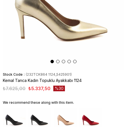
Stock Code
(232TCK864 1124_5425901)
Kemal Tanca Kadın Topuklu Ayakkabı 1124
₺7.625,00
₺5.337,50
30
We recommend these along with this item.