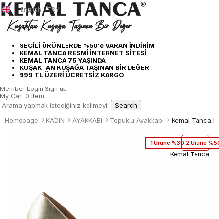
English - TRY
SEÇİLİ ÜRÜNLERDE %50'e VARAN İNDİRİM
KEMAL TANCA RESMİ İNTERNET SİTESİ
KEMAL TANCA 75 YAŞINDA
KUŞAKTAN KUŞAĞA TAŞINAN BİR DEĞER
999 TL ÜZERİ ÜCRETSİZ KARGO
Member Login
Sign up
My Cart
0
Item
Homepage
KADIN
AYAKKABI
Topuklu Ayakkabı
Kemal Tanca Ka
1.Ürüne %30 2.Ürüne %50
Kemal Tanca