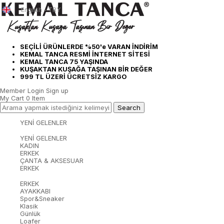
English - TRY
SEÇİLİ ÜRÜNLERDE %50'e VARAN İNDİRİM
KEMAL TANCA RESMİ İNTERNET SİTESİ
KEMAL TANCA 75 YAŞINDA
KUŞAKTAN KUŞAĞA TAŞINAN BİR DEĞER
999 TL ÜZERİ ÜCRETSİZ KARGO
Member Login
Sign up
My Cart
0
Item
YENİ GELENLER
YENİ GELENLER
KADIN
ERKEK
ÇANTA & AKSESUAR
ERKEK
ERKEK
AYAKKABI
Spor&Sneaker
Klasik
Günlük
Loafer