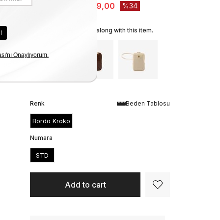
₺3.199,00
₺2.099,00
34
We recommend these along with this item.
Renk
Beden Tablosu
Bordo Kroko
Numara
STD