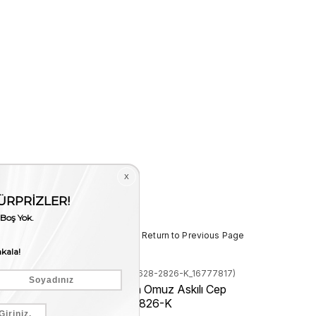
< < Return to Previous Page
Stock Code
(260TCK628-2826-K_16777817)
Kemal Tanca Kadın Omuz Askılı Cep
Telefonu Çantası 2826-K