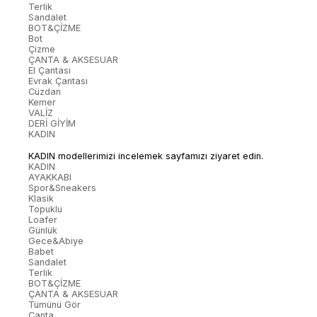
Terlik
Sandalet
BOT&ÇİZME
Bot
Çizme
ÇANTA & AKSESUAR
El Çantası
Evrak Çantası
Cüzdan
Kemer
VALİZ
DERİ GİYİM
KADIN
KADIN modellerimizi incelemek sayfamızı ziyaret edin.
KADIN
AYAKKABI
Spor&Sneakers
Klasik
Topuklu
Loafer
Günlük
Gece&Abiye
Babet
Sandalet
Terlik
BOT&ÇİZME
ÇANTA & AKSESUAR
Tümünü Gör
Çanta