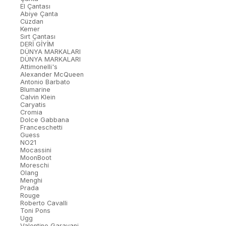
El Çantası
Abiye Çanta
Cüzdan
Kemer
Sırt Çantası
DERİ GİYİM
DÜNYA MARKALARI
DÜNYA MARKALARI
Attimonelli's
Alexander McQueen
Antonio Barbato
Blumarine
Calvin Klein
Caryatis
Cromia
Dolce Gabbana
Franceschetti
Guess
NO21
Mocassini
MoonBoot
Moreschi
Olang
Menghi
Prada
Rouge
Roberto Cavalli
Toni Pons
Ugg
Valentino Garavani