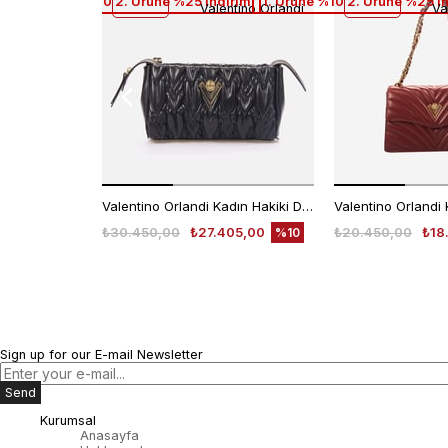
1. Ürüne %10 2. Ürüne %25 İndirim
1. Ürüne %10 2. Ürüne %25 İ
Valentino Orlandi
Va
Valentino Orlandi Kadın Hakiki Deri Siyah Omuz Çantası
₺30.450,00
₺27.405,00
₺20.450,00
₺18
%10
Sign up for our E-mail Newsletter
Send
Kurumsal
Anasayfa