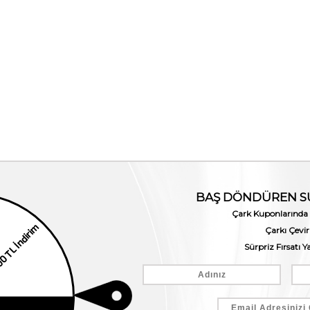
Kemal Tanca Kadın Omuz Askılı Cep Telefonu Çantası 2826-K