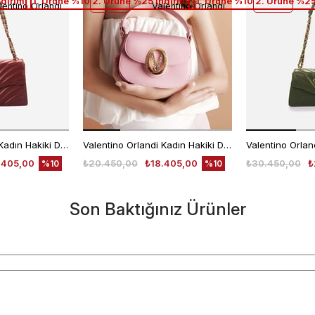
ndirim
1. Ürüne %10 2. Ürüne %25 İndirim
1. Ürüne %10 2. Ürüne %25
lentino Orlandi
Valentino Orlandi
Valentino Orlandi Kadın Hakiki Deri Bordo Omuz Çantası
Valentino Orlandi Kadın Hakiki Deri Pembe Omuz Çantası
.405,00
₺20.450,00
₺18.405,00
₺30.450,00
₺
%10
%10
Son Baktığınız Ürünler