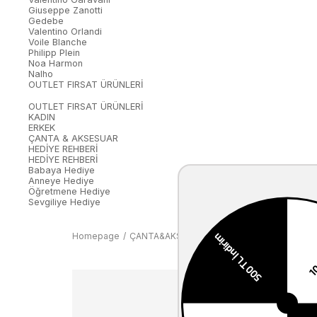
Giuseppe Zanotti
Gedebe
Valentino Orlandi
Voile Blanche
Philipp Plein
Noa Harmon
Nalho
OUTLET FIRSAT ÜRÜNLERİ
OUTLET FIRSAT ÜRÜNLERİ
KADIN
ERKEK
ÇANTA & AKSESUAR
HEDİYE REHBERİ
HEDİYE REHBERİ
Babaya Hediye
Anneye Hediye
Öğretmene Hediye
Sevgiliye Hediye
Homepage
ÇANTA&AKSESUAR
KADIN
Omuz Çantası