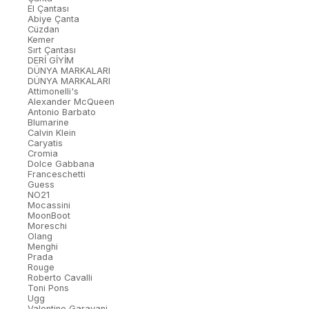
El Çantası
Abiye Çanta
Cüzdan
Kemer
Sırt Çantası
DERİ GİYİM
DÜNYA MARKALARI
DÜNYA MARKALARI
Attimonelli's
Alexander McQueen
Antonio Barbato
Blumarine
Calvin Klein
Caryatis
Cromia
Dolce Gabbana
Franceschetti
Guess
NO21
Mocassini
MoonBoot
Moreschi
Olang
Menghi
Prada
Rouge
Roberto Cavalli
Toni Pons
Ugg
Valentino Garavani