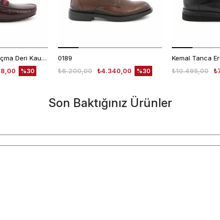
Mocassini Erkek Açma Deri Kauçuk Taban Bordo Günlük Ayakkabı
0189
48,00
₺6.200,00
₺4.340,00
₺10.495,00
₺
%30
%30
Son Baktığınız Ürünler