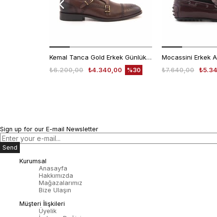
Kemal Tanca Gold Erkek Günlük Ayakkabı 6612-152
₺6.200,00
₺4.340,00
₺7.640,00
₺5.3
%30
Sign up for our E-mail Newsletter
Send
Kurumsal
Anasayfa
Hakkımızda
Mağazalarımız
Bize Ulaşın
Müşteri İlişkileri
Üyelik