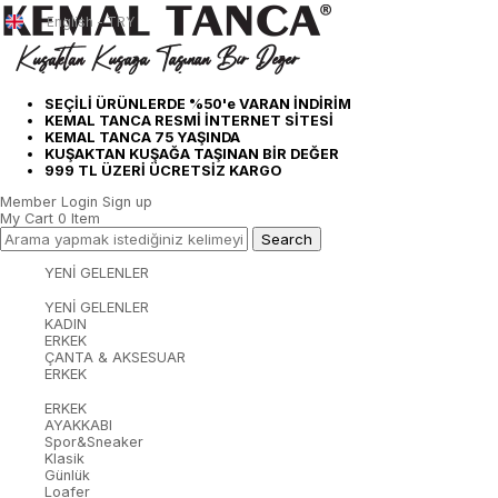
English - TRY
SEÇİLİ ÜRÜNLERDE %50'e VARAN İNDİRİM
KEMAL TANCA RESMİ İNTERNET SİTESİ
KEMAL TANCA 75 YAŞINDA
KUŞAKTAN KUŞAĞA TAŞINAN BİR DEĞER
999 TL ÜZERİ ÜCRETSİZ KARGO
Member Login
Sign up
My Cart
0
Item
YENİ GELENLER
YENİ GELENLER
KADIN
ERKEK
ÇANTA & AKSESUAR
ERKEK
ERKEK
AYAKKABI
Spor&Sneaker
Klasik
Günlük
Loafer