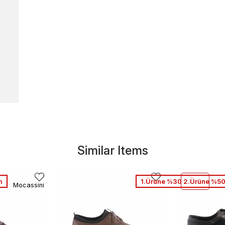
Similar Items
m
1.Ürüne %30 2.Ürüne %50
Mocassini