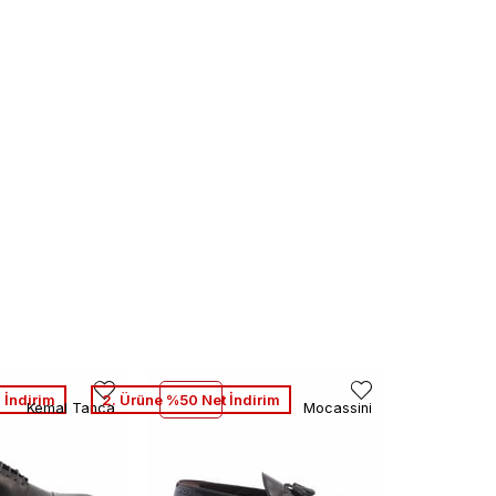
 İndirim
2. Ürüne %50 Net İndirim
Kemal Tanca
Mocassini