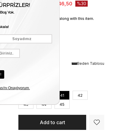
₺10.495,00
₺7.346,50
30
We recommend these along with this item.
Renk
Beden Tablosu
Siyah Antik
Numara
39
40
41
42
43
44
45