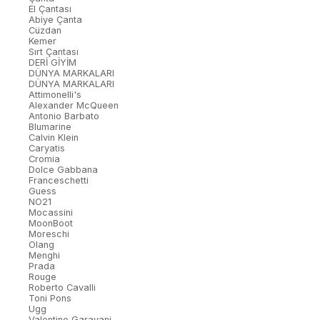
El Çantası
Abiye Çanta
Cüzdan
Kemer
Sırt Çantası
DERİ GİYİM
DÜNYA MARKALARI
DÜNYA MARKALARI
Attimonelli's
Alexander McQueen
Antonio Barbato
Blumarine
Calvin Klein
Caryatis
Cromia
Dolce Gabbana
Franceschetti
Guess
NO21
Mocassini
MoonBoot
Moreschi
Olang
Menghi
Prada
Rouge
Roberto Cavalli
Toni Pons
Ugg
Valentino Garavani