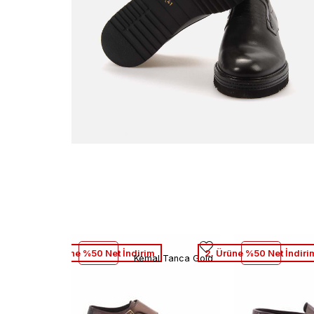
2. Ürüne %50 Net İndirim
2. Ürüne %50 Net İndiri
Kemal Tanca Gold