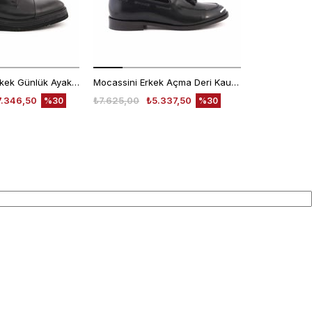
Kemal Tanca Erkek Günlük Ayakkabı 9430-1
Mocassini Erkek Açma Deri Kauçuk Taban Siyah Günlük Ayakkabı
7.346,50
₺7.625,00
₺5.337,50
₺6.200,00
%30
%30