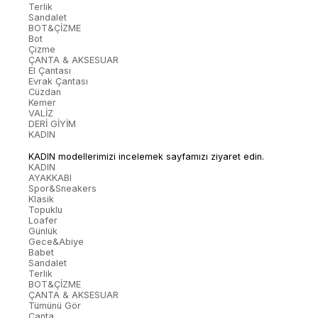
Terlik
Sandalet
BOT&ÇİZME
Bot
Çizme
ÇANTA & AKSESUAR
El Çantası
Evrak Çantası
Cüzdan
Kemer
VALİZ
DERİ GİYİM
KADIN
KADIN modellerimizi incelemek sayfamızı ziyaret edin.
KADIN
AYAKKABI
Spor&Sneakers
Klasik
Topuklu
Loafer
Günlük
Gece&Abiye
Babet
Sandalet
Terlik
BOT&ÇİZME
ÇANTA & AKSESUAR
Tümünü Gör
Çanta