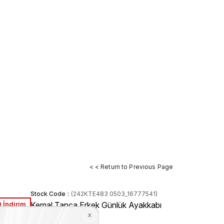
< < Return to Previous Page
Stock Code
(242KTE483 0503_16777541)
 İndirim
Kemal Tanca Erkek Günlük Ayakkabı
0503