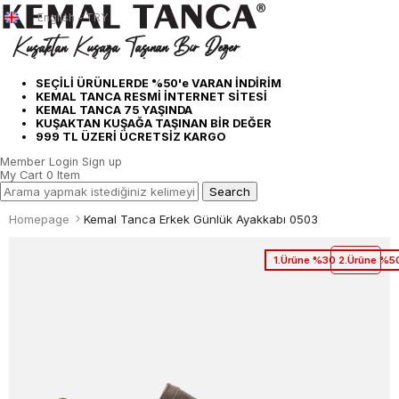
English - TRY
SEÇİLİ ÜRÜNLERDE %50'e VARAN İNDİRİM
KEMAL TANCA RESMİ İNTERNET SİTESİ
KEMAL TANCA 75 YAŞINDA
KUŞAKTAN KUŞAĞA TAŞINAN BİR DEĞER
999 TL ÜZERİ ÜCRETSİZ KARGO
Member Login
Sign up
My Cart
0
Item
Homepage
Kemal Tanca Erkek Günlük Ayakkabı 0503
1.Ürüne %30 2.Ürüne %50