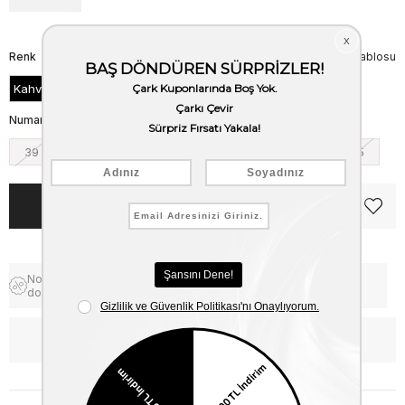
Renk
Beden Tablosu
Kahve Antik
Numara
39
40
41
42
43
44
45
Notify me when the price goes
Free Shipping
down
WhatsApp’tan Bilgi Al