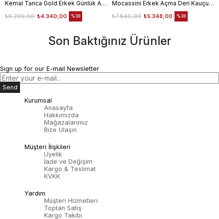
Kemal Tanca Gold Erkek Günlük Ayakkabı 6612-152
Mocassini Erkek Açma Deri Kauçuk Taban Bordo Günlük Ayakkabı
₺6.200,00
₺4.340,00
₺7.640,00
₺5.348,00
%30
%30
Son Baktığınız Ürünler
Sign up for our E-mail Newsletter
Send
Kurumsal
Anasayfa
Hakkımızda
Mağazalarımız
Bize Ulaşın
Müşteri İlişkileri
Üyelik
İade ve Değişim
Kargo & Teslimat
KVKK
Yardım
Müşteri Hizmetleri
Toptan Satış
Kargo Takibi