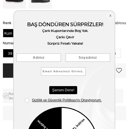
Renk
Beden Tablosu
Kum Süet
Numara
39
40
41
42
43
44
45
Notify me when the price goes
Free Shipping
down
WhatsApp’tan Bilgi Al