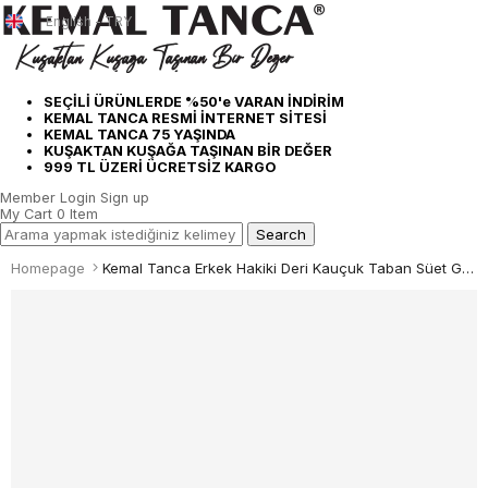
English - TRY
SEÇİLİ ÜRÜNLERDE %50'e VARAN İNDİRİM
KEMAL TANCA RESMİ İNTERNET SİTESİ
KEMAL TANCA 75 YAŞINDA
KUŞAKTAN KUŞAĞA TAŞINAN BİR DEĞER
999 TL ÜZERİ ÜCRETSİZ KARGO
Member Login
Sign up
My Cart
0
Item
Homepage
Kemal Tanca Erkek Hakiki Deri Kauçuk Taban Süet Günlük Ayakkabı 6004