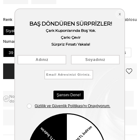
Renk
Beden Tablosu
Siyah
Numara
39
40
41
42
43
44
45
Notify me when the price goes
Free Shipping
down
WhatsApp’tan Bilgi Al