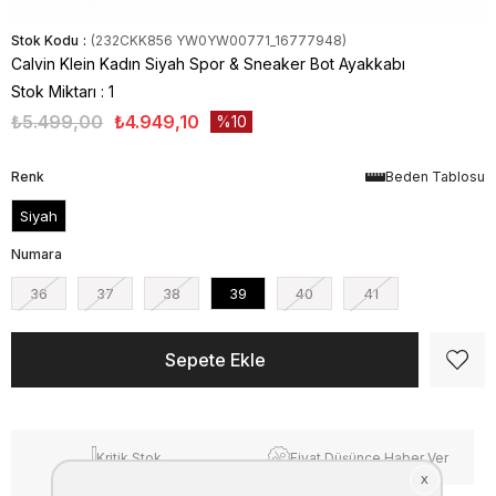
Stok Kodu
(232CKK856 YW0YW00771_16777948)
Calvin Klein Kadın Siyah Spor & Sneaker Bot Ayakkabı
Stok Miktarı
:
1
₺5.499,00
₺4.949,10
10
Renk
Beden Tablosu
Siyah
Numara
36
37
38
39
40
41
Kritik Stok
Fiyat Düşünce Haber Ver