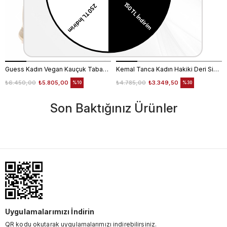
Guess Kadın Vegan Kauçuk Taban Sand Spor & Sneaker Bot Ayakkabı
Kemal Tanca Kadın Hakiki Deri Siyah Spor & Sneaker Bot Ayakkabı
₺6.450,00
₺5.805,00
₺4.785,00
₺3.349,50
%10
%30
Son Baktığınız Ürünler
Uygulamalarımızı İndirin
QR kodu okutarak uygulamalarımızı indirebilirsiniz.