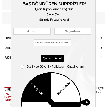
Kargo Bedava
WhatsApp’tan Bilgi Al
ÜRÜN ÖZELLIKLERI
DANIŞMA HATTI
AKSESUAR ONARIMI
Benzer Ürünler
EKLE5
KODUYLA
%5
EKSTRA
İNDİRİM