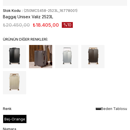
Stok Kodu
(250MCS458-2523L_16778001)
Baggaj Unisex Valiz 2523L
₺20.450,00
₺18.405,00
10
ÜRÜNÜN DİĞER RENKLERİ:
Renk
Beden Tablosu
Bej-Orange
Numara