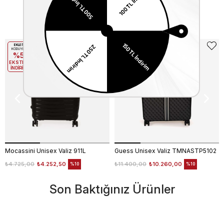
Benzer Ürünler
EKLE5
EKLE5
KODUYLA
KODUYLA
%5
%5
EKSTRA
EKSTRA
İNDİRİM
İNDİRİM
Mocassini Unisex Valiz 911L
Guess Unisex Valiz TMNASTP5102
₺4.725,00
₺4.252,50
₺11.400,00
₺10.260,00
%10
%10
Son Baktığınız Ürünler