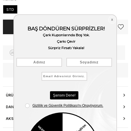
STD
Fiyat Düşünce Haber Ver
Kargo Bedava
WhatsApp’tan Bilgi Al
ÜRÜN ÖZELLIKLERI
DANIŞMA HATTI
AKSESUAR ONARIMI