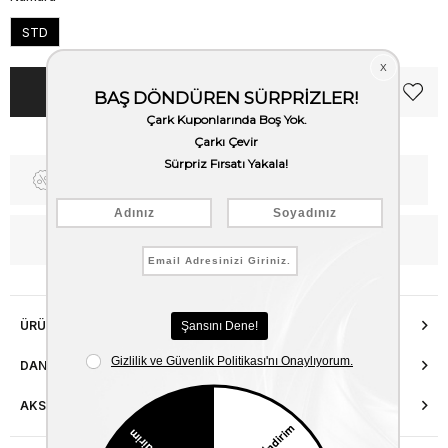
STD
Fiyat Düşünce Haber Ver
Kargo Bedava
WhatsApp’tan Bilgi Al
ÜRÜN ÖZELLIKLERI
DANIŞMA HATTI
AKSESUAR ONARIMI