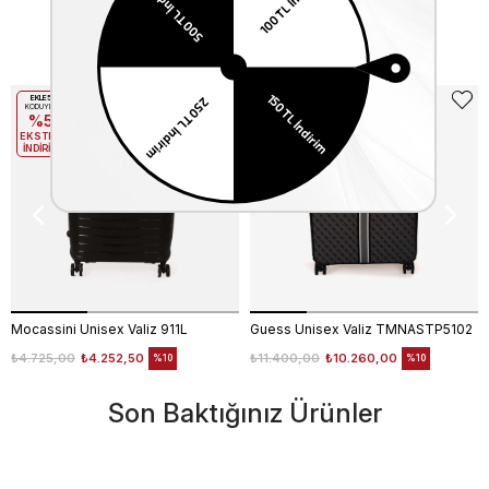
Benzer Ürünler
EKLE5
EKLE5
KODUYLA
KODUYLA
%5
%5
EKSTRA
EKSTRA
İNDİRİM
İNDİRİM
Mocassini Unisex Valiz 911L
Guess Unisex Valiz TMNASTP5102
₺4.725,00
₺4.252,50
₺11.400,00
₺10.260,00
%10
%10
Son Baktığınız Ürünler