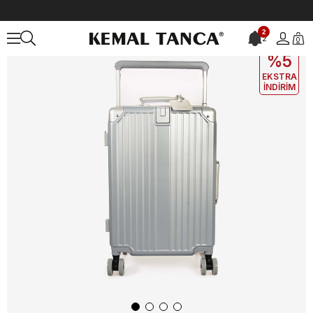
Anasayfa
ÇANTA&AKSESUAR
Valiz
Baggaj Unisex Valiz 2523L
2
2
0
EKLE5
KODUYLA
%5
EKSTRA
İNDİRİM