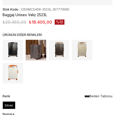
Stok Kodu
(250MCS458-2523L_16777966)
Baggaj Unisex Valiz 2523L
₺20.450,00
₺18.405,00
10
ÜRÜNÜN DİĞER RENKLERİ:
Renk
Beden Tablosu
Silver
Numara