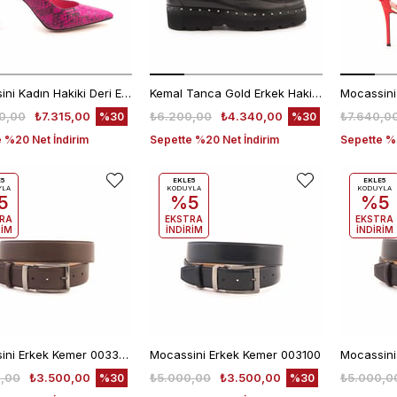
Mocassini Kadın Hakiki Deri Enjeksiyon Microlight Taban Fuşya Gece & Abiye Ayakkabı
Kemal Tanca Gold Erkek Hakiki Deri Eva Taban Siyah Günlük Ayakkabı
0,00
₺7.315,00
₺6.200,00
₺4.340,00
₺7.640,0
%30
%30
 %20 Net İndirim
Sepette %20 Net İndirim
Sepette %2
E5
EKLE5
EKLE5
YLA
KODUYLA
KODUYLA
5
%5
%5
RA
EKSTRA
EKSTRA
RİM
İNDİRİM
İNDİRİM
Mocassini Erkek Kemer 003309
Mocassini Erkek Kemer 003100
Mocassini
,00
₺3.500,00
₺5.000,00
₺3.500,00
₺5.000,0
%30
%30