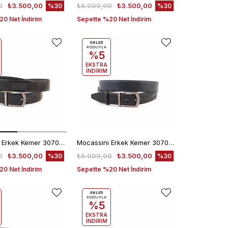
0
₺3.500,00
₺5.000,00
₺3.500,00
%30
%30
0 Net İndirim
Sepette %20 Net İndirim
EKLE5
KODUYLA
%5
EKSTRA
İNDİRİM
Mocassini Erkek Kemer 307065
Mocassini Erkek Kemer 307053
0
₺3.500,00
₺5.000,00
₺3.500,00
%30
%30
0 Net İndirim
Sepette %20 Net İndirim
EKLE5
KODUYLA
%5
EKSTRA
İNDİRİM