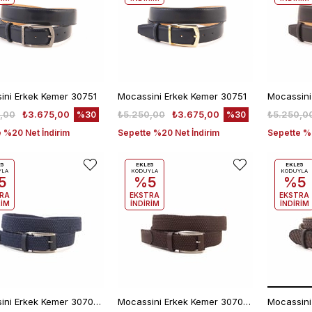
ini Erkek Kemer 30751
Mocassini Erkek Kemer 30751
Mocassini
,00
₺3.675,00
₺5.250,00
₺3.675,00
₺5.250,0
%30
%30
 %20 Net İndirim
Sepette %20 Net İndirim
Sepette %2
E5
EKLE5
EKLE5
YLA
KODUYLA
KODUYLA
5
%5
%5
RA
EKSTRA
EKSTRA
RİM
İNDİRİM
İNDİRİM
Mocassini Erkek Kemer 307069
Mocassini Erkek Kemer 307069