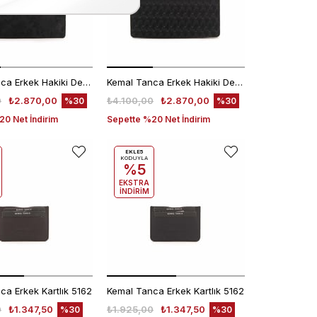
Kemal Tanca Erkek Hakiki Deri Siyah Viva Kamuflaj Cüzdan Cüzdan
Kemal Tanca Erkek Hakiki Deri Siyah Viva Şelale Cüzdan Cüzdan
0
₺2.870,00
₺4.100,00
₺2.870,00
%30
%30
0 Net İndirim
Sepette %20 Net İndirim
EKLE5
KODUYLA
%5
EKSTRA
İNDİRİM
ca Erkek Kartlık 5162
Kemal Tanca Erkek Kartlık 5162
0
₺1.347,50
₺1.925,00
₺1.347,50
%30
%30