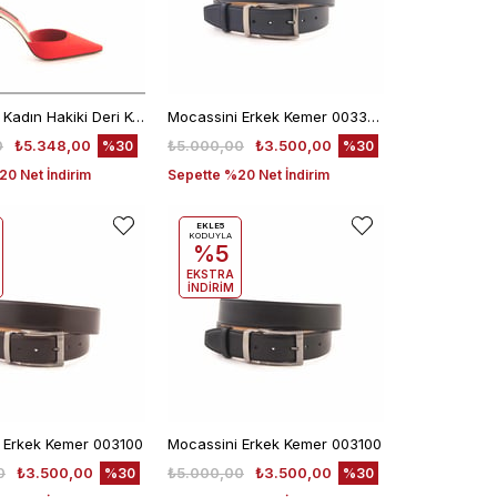
Mocassini Kadın Hakiki Deri Kösele Taban Kırmızı Gece & Abiye Ayakkabı
Mocassini Erkek Kemer 003309
0
₺5.348,00
₺5.000,00
₺3.500,00
%30
%30
0 Net İndirim
Sepette %20 Net İndirim
EKLE5
KODUYLA
%5
EKSTRA
İNDİRİM
 Erkek Kemer 003100
Mocassini Erkek Kemer 003100
0
₺3.500,00
₺5.000,00
₺3.500,00
%30
%30