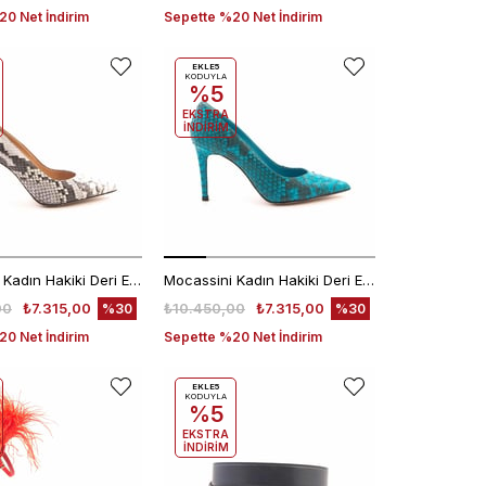
0 Net İndirim
Sepette %20 Net İndirim
EKLE5
KODUYLA
%5
EKSTRA
İNDİRİM
Mocassini Kadın Hakiki Deri Enjeksiyon Microlight Taban Naturel Gece & Abiye Ayakkabı
Mocassini Kadın Hakiki Deri Enjeksiyon Microlight Taban Turkuaz Gece & Abiye Ayakkabı
00
₺7.315,00
₺10.450,00
₺7.315,00
%30
%30
0 Net İndirim
Sepette %20 Net İndirim
EKLE5
KODUYLA
%5
EKSTRA
İNDİRİM