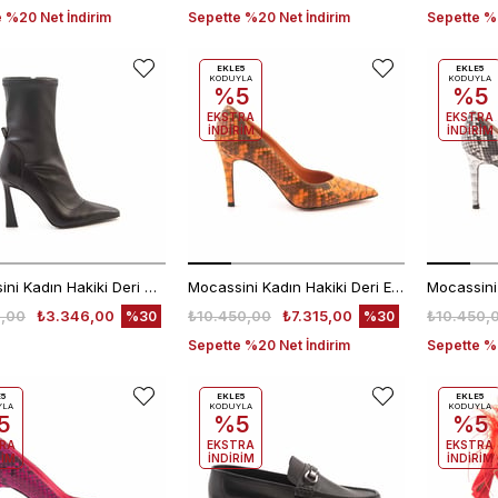
 %20 Net İndirim
Sepette %20 Net İndirim
Sepette %2
EKLE5
EKLE5
KODUYLA
KODUYLA
%5
%5
EKSTRA
EKSTRA
İNDİRİM
İNDİRİM
Mocassini Kadın Hakiki Deri Microlight Taban Siyah Günlük Bot
Mocassini Kadın Hakiki Deri Enjeksiyon Microlight Taban Orange Gece & Abiye Ayakkabı
,00
₺3.346,00
₺10.450,00
₺7.315,00
₺10.450,
%30
%30
Sepette %20 Net İndirim
Sepette %2
E5
EKLE5
EKLE5
YLA
KODUYLA
KODUYLA
5
%5
%5
RA
EKSTRA
EKSTRA
RİM
İNDİRİM
İNDİRİM