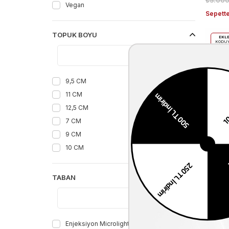
₺5.000
Vegan
Sepette
TOPUK BOYU
EKL
KODU
%
EKST
İNDİ
9,5 CM
11 CM
12,5 CM
7 CM
9 CM
Mocass
10 CM
₺5.000
Sepette
TABAN
EKL
KODU
%
EKST
İNDİ
Enjeksiyon Microlight