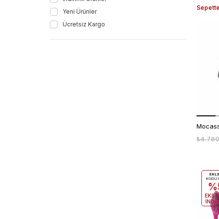
Sepette
Yeni Ürünler
Ücretsiz Kargo
₺4.780
EKL
KODU
%
EKST
İNDİ