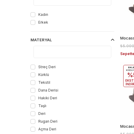
Mor Saten
Siyah Acma
Kadın
Lame
Erkek
Dore
Sıyah Prada
MATERYAL
Kırmızı Süet
₺5.000
Bej Rugan
Sepette
Kırmızı Rugan
Streç Deri
EKL
Mavi
KODU
%
Kürklü
Fuşya Piton
EKST
Tekstil
Turkuaz Piton
İNDİ
Dana Derisi
Orange Piton
Hakiki Deri
Taşlı
Deri
Rugan Deri
Açma Deri