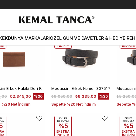
E5
EKLE5
EKLE5
YLA
KODUYLA
KODUYLA
5
%5
%5
KEK
DÜNYA MARKALARI
ÖZEL GÜN VE DAVETLER & HEDİYE REH
RA
EKSTRA
EKSTRA
RİM
İNDİRİM
İNDİRİM
Mocassini Erkek Hakiki Deri Fındık Cüzdan Cüzdan
Mocassini Erkek Kemer 30751P
Mocassini
,00
₺2.345,00
₺9.050,00
₺6.335,00
₺5.250,0
%30
%30
 %20 Net İndirim
Sepette %20 Net İndirim
Sepette %2
E5
EKLE5
EKLE5
YLA
KODUYLA
KODUYLA
5
%5
%5
RA
EKSTRA
EKSTRA
RİM
İNDİRİM
İNDİRİM