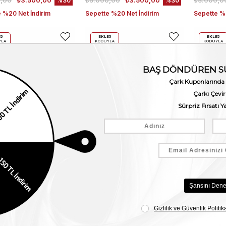
,00
₺3.500,00
₺5.000,00
₺3.500,00
₺5.000,0
%30
%30
 %20 Net İndirim
Sepette %20 Net İndirim
Sepette %2
E5
EKLE5
EKLE5
YLA
KODUYLA
KODUYLA
5
%5
%5
RA
EKSTRA
EKSTRA
RİM
İNDİRİM
İNDİRİM
ini Erkek Kemer 307051
Mocassini Erkek Hakiki Deri Eva Taban Siyah Günlük Ayakkabı
,00
₺3.500,00
₺7.640,00
₺5.348,00
₺10.450,
%30
%30
 %20 Net İndirim
Sepette %20 Net İndirim
Sepette %2
E5
EKLE5
EKLE5
YLA
KODUYLA
KODUYLA
5
%5
%5
RA
EKSTRA
EKSTRA
RİM
İNDİRİM
İNDİRİM