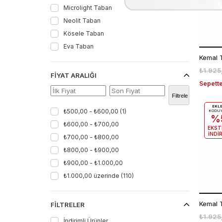
Microlight Taban
Neolit Taban
Kösele Taban
Eva Taban
₺1.925
FIYAT ARALIĞI
Sepette
Filtrele
EKL
₺500,00 - ₺600,00
(1)
KODU
%
₺600,00 - ₺700,00
EKST
İNDİ
₺700,00 - ₺800,00
₺800,00 - ₺900,00
₺900,00 - ₺1.000,00
₺1.000,00 üzerinde
(110)
Kemal T
FILTRELER
₺1.925
İndirimli Ürünler