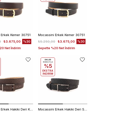
 Erkek Kemer 30751
Mocassini Erkek Kemer 30751
0
₺3.675,00
₺5.250,00
₺3.675,00
%30
%30
0 Net İndirim
Sepette %20 Net İndirim
EKLE5
KODUYLA
%5
EKSTRA
İNDİRİM
Mocassini Erkek Hakiki Deri Kahverengi Kemer
Mocassini Erkek Hakiki Deri Siyah Kemer