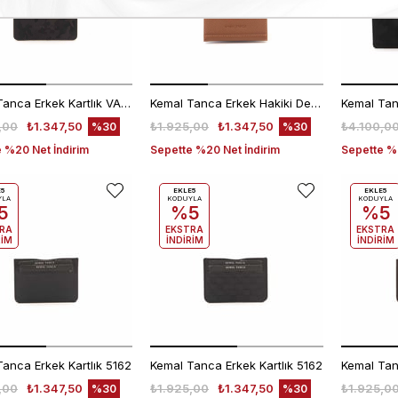
Kemal Tanca Erkek Kartlık VALTERİA
Kemal Tanca Erkek Hakiki Deri Taba Cüzdan
,00
₺1.347,50
₺1.925,00
₺1.347,50
₺4.100,0
%30
%30
 %20 Net İndirim
Sepette %20 Net İndirim
Sepette %2
E5
EKLE5
EKLE5
YLA
KODUYLA
KODUYLA
5
%5
%5
RA
EKSTRA
EKSTRA
RİM
İNDİRİM
İNDİRİM
anca Erkek Kartlık 5162
Kemal Tanca Erkek Kartlık 5162
Kemal Tan
,00
₺1.347,50
₺1.925,00
₺1.347,50
₺1.925,0
%30
%30