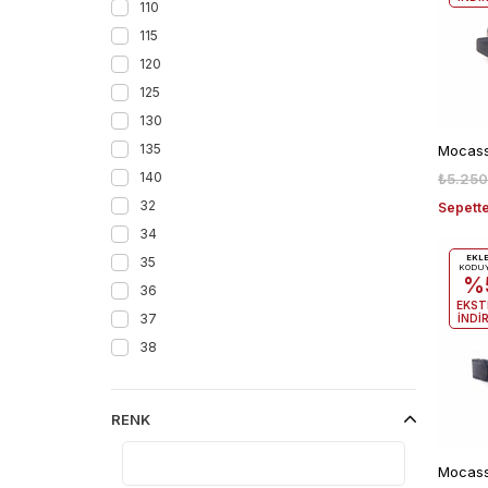
110
115
120
125
130
135
Mocass
140
₺5.250
32
Sepette
34
EKL
35
KODU
%
36
EKST
37
İNDİ
38
39
40
RENK
41
42