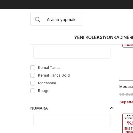
Anasayfa
yılbaşı
yılbaşı
EKL
KODU
%
YENİ KOLEKSİYON
KADIN
ER
MARKA
EKST
İNDİ
Kemal Tanca
Kemal Tanca Gold
Mocassini
Rouge
₺3.350
Sepette
NUMARA
EKL
KODU
%
EKST
İNDİ