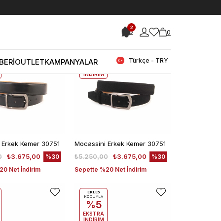
2
2
0
EKLE5
KODUYLA
%5
Türkçe - TRY
BERİ
OUTLET
KAMPANYALAR
EKSTRA
İNDİRİM
 Erkek Kemer 30751
Mocassini Erkek Kemer 30751
0
₺3.675,00
₺5.250,00
₺3.675,00
%30
%30
0 Net İndirim
Sepette %20 Net İndirim
EKLE5
KODUYLA
%5
EKSTRA
İNDİRİM