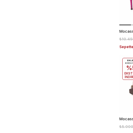
₺10.45
Sepette
EKL
KODU
%
EKST
İNDİ
₺5.000