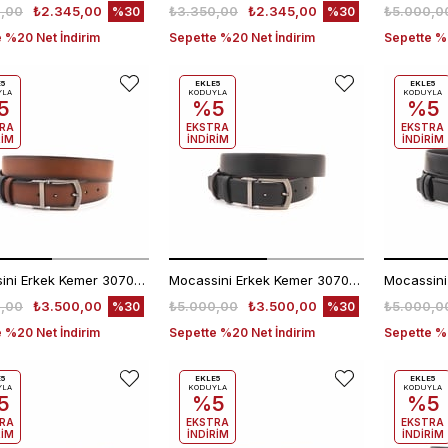
,00
₺2.345,00
₺3.350,00
₺2.345,00
₺5.000,0
%30
%30
 %20 Net İndirim
Sepette %20 Net İndirim
Sepette %2
E5
EKLE5
EKLE5
YLA
KODUYLA
KODUYLA
5
%5
%5
RA
EKSTRA
EKSTRA
RİM
İNDİRİM
İNDİRİM
Mocassini Erkek Kemer 307065
Mocassini Erkek Kemer 307065
,00
₺3.500,00
₺5.000,00
₺3.500,00
₺5.000,0
%30
%30
 %20 Net İndirim
Sepette %20 Net İndirim
Sepette %2
E5
EKLE5
EKLE5
YLA
KODUYLA
KODUYLA
5
%5
%5
RA
EKSTRA
EKSTRA
RİM
İNDİRİM
İNDİRİM