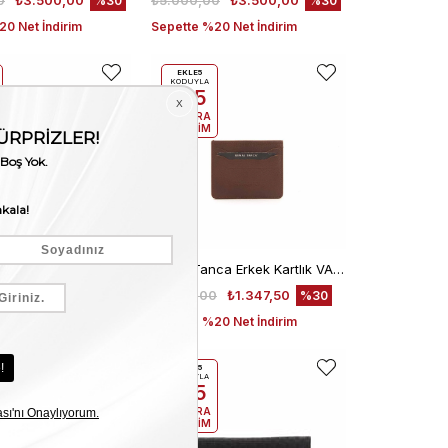
0
₺3.500,00
₺5.000,00
₺3.500,00
%30
%30
0 Net İndirim
Sepette %20 Net İndirim
EKLE5
KODUYLA
%5
EKSTRA
İNDİRİM
Mocassini Kadın Hakiki Deri Enjeksiyon Microlight Taban Siyah Gece & Abiye Ayakkabı
Kemal Tanca Erkek Kartlık VALTERİA
00
₺7.315,00
₺1.925,00
₺1.347,50
%30
%30
0 Net İndirim
Sepette %20 Net İndirim
EKLE5
KODUYLA
%5
EKSTRA
İNDİRİM