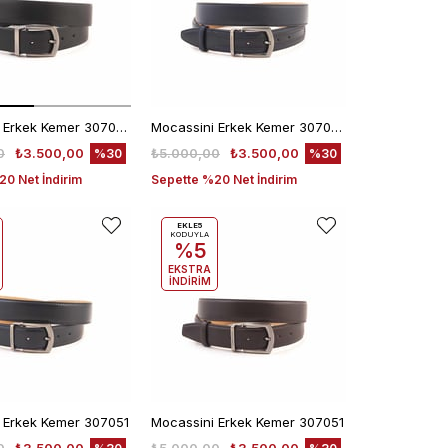
Mocassini Erkek Kemer 307053
Mocassini Erkek Kemer 307053
0
₺3.500,00
₺5.000,00
₺3.500,00
%30
%30
0 Net İndirim
Sepette %20 Net İndirim
EKLE5
KODUYLA
%5
EKSTRA
İNDİRİM
 Erkek Kemer 307051
Mocassini Erkek Kemer 307051