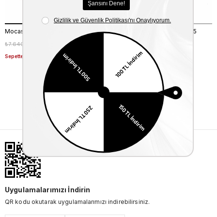
Mocassini Erkek Sandalet 366
Mocassini Erkek Sandalet 335
₺7.640,00
₺5.348,00
₺7.640,00
₺5.348,00
%30
%30
Sepette %20 Net İndirim
Sepette %20 Net İndirim
Uygulamalarımızı İndirin
QR kodu okutarak uygulamalarımızı indirebilirsiniz.