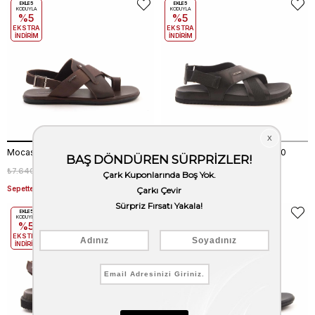
EKLE5
EKLE5
KODUYLA
KODUYLA
%5
%5
EKSTRA
EKSTRA
İNDİRİM
İNDİRİM
Mocassini Erkek Sandalet 335
Mocassini Erkek Sandalet 360
₺7.640,00
₺5.348,00
₺7.640,00
₺5.348,00
%30
%30
Sepette %20 Net İndirim
Sepette %20 Net İndirim
EKLE5
EKLE5
KODUYLA
KODUYLA
%5
%5
EKSTRA
EKSTRA
İNDİRİM
İNDİRİM