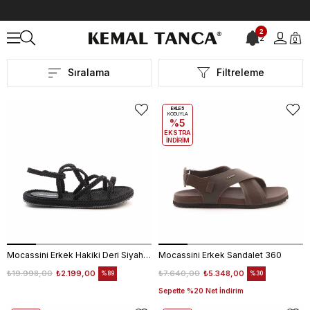
Anasayfa
Yeni Sezon Erkek Sandalet
2
2
0
Yeni Sezon Erkek Sandalet
Sıralama
Filtreleme
EKLE5
KODUYLA
%5
EKSTRA
İNDİRİM
Mocassini Erkek Hakiki Deri Siyah Sandalet
Mocassini Erkek Sandalet 360
₺19.998,00
₺2.199,00
₺7.640,00
₺5.348,00
%89
%30
Sepette %20 Net İndirim