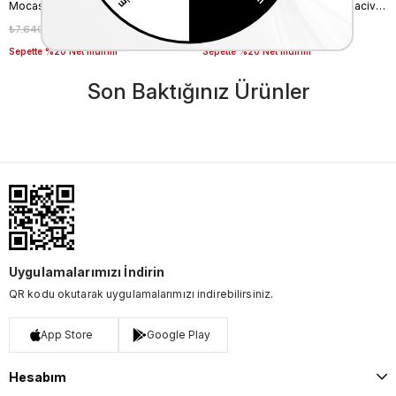
Mocassini Erkek Tekstil Havalı Taban Beyaz Spor & Sneaker Ayakkabı
Mocassini Erkek Hakiki Deri Lacivert Spor & Sneaker Ayakkabı
₺7.640,00
₺5.348,00
₺9.050,00
₺6.335,00
%30
%30
Sepette %20 Net İndirim
Sepette %20 Net İndirim
Son Baktığınız Ürünler
Uygulamalarımızı İndirin
QR kodu okutarak uygulamalarımızı indirebilirsiniz.
App Store
Google Play
Hesabım