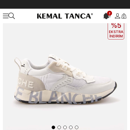
Anasayfa
ERKEK
AYAKKABI
Spor&Sneaker
Voile Blanche Erke
2
2
0
EKLE5
KODUYLA
%5
EKSTRA
İNDİRİM