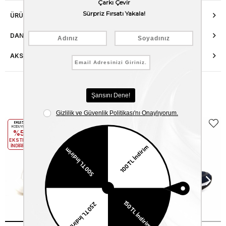
ÜRÜN ÖZELLIKLERI
DANIŞMA HATTI
AKSESUAR ONARIMI
Benzer Ürünler
EKLE5
EKLE5
KODUYLA
KODUYLA
%5
%5
EKSTRA
EKSTRA
İNDİRİM
İNDİRİM