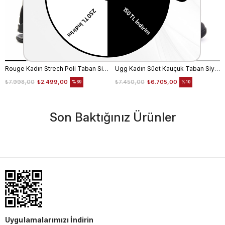
Rouge Kadın Strech Poli Taban Siyah Günlük Bot
Ugg Kadın Süet Kauçuk Taban Siyah Günlük Bot
₺7.998,00
₺2.499,00
₺7.450,00
₺6.705,00
%69
%10
Son Baktığınız Ürünler
Uygulamalarımızı İndirin