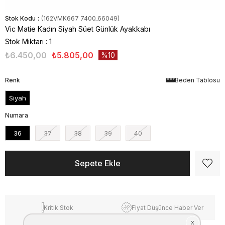
Stok Kodu
(162VMK667 7400_66049)
Vic Matie Kadın Siyah Süet Günlük Ayakkabı
Stok Miktarı
:
1
₺6.450,00
₺5.805,00
10
Renk
Beden Tablosu
Siyah
Numara
36
37
38
39
40
Kritik Stok
Fiyat Düşünce Haber Ver