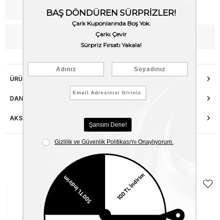
Kargo Bedava
WhatsApp’tan Bilgi Al
ÜRÜN ÖZELLIKLERI
DANIŞMA HATTI
AKSESUAR ONARIMI
Benzer Ürünler
EKLE5
KODUYLA
%5
EKSTRA
İNDİRİM