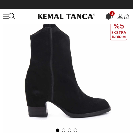
Anasayfa
KADIN
BOT&ÇİZME
Günlük Bot
Vic Matie Kadın Siya
2
2
0
EKLE5
KODUYLA
%5
EKSTRA
İNDİRİM