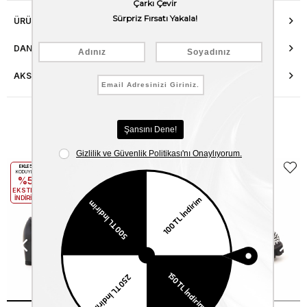
ÜRÜN ÖZELLIKLERI
DANIŞMA HATTI
AKSESUAR ONARIMI
Benzer Ürünler
EKLE5
EKLE5
KODUYLA
KODUYLA
%5
%5
EKSTRA
EKSTRA
İNDİRİM
İNDİRİM