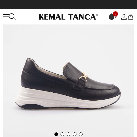
Anasayfa
KADIN
AYAKKABI
Günlük
2
2
0