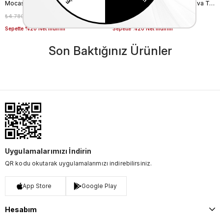
Mocassini Kadın Hakiki Deri Tpu Taban Siyah Günlük Ayakkabı
Mocassini Kadın Hakiki Deri Eva Taban Beyaz Günlük Ayakkabı
₺4.780,00
₺3.346,00
₺9.050,00
₺6.335,00
%30
%30
Sepette %20 Net İndirim
Sepette %20 Net İndirim
Son Baktığınız Ürünler
Uygulamalarımızı İndirin
QR kodu okutarak uygulamalarımızı indirebilirsiniz.
App Store
Google Play
Hesabım