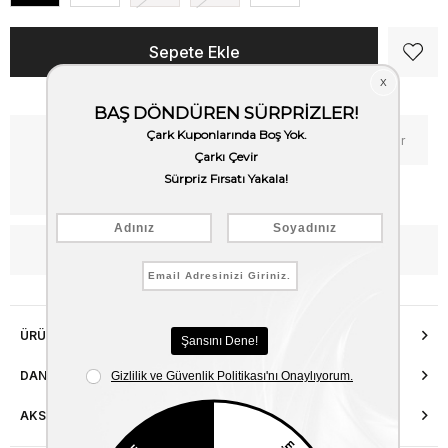
Kritik Stok
Fiyat Düşünce Haber Ver
Kargo Bedava
WhatsApp’tan Bilgi Al
ÜRÜN ÖZELLIKLERI
DANIŞMA HATTI
AKSESUAR ONARIMI