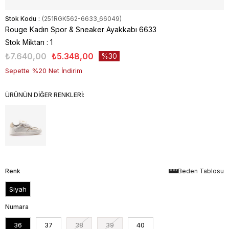
Stok Kodu
(251RGK562-6633_66049)
Rouge Kadın Spor & Sneaker Ayakkabı 6633
Stok Miktarı
:
1
₺7.640,00
₺5.348,00
30
Sepette %20 Net İndirim
ÜRÜNÜN DİĞER RENKLERİ:
Renk
Beden Tablosu
Siyah
Numara
36
37
38
39
40