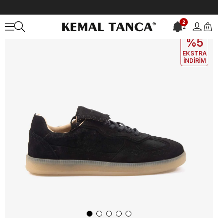
Anasayfa
KADIN
AYAKKABI
Spor&Sneaker
Rouge Kadın Spor &
2
2
0
EKLE5
KODUYLA
%5
EKSTRA
İNDİRİM