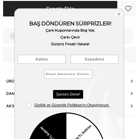
Fiyat Düşünce Haber Ver
Kargo Bedava
WhatsApp’tan Bilgi Al
ÜRÜN ÖZELLIKLERI
DANIŞMA HATTI
AKSESUAR ONARIMI
Benzer Ürünler