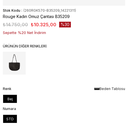
Stok Kodu
(260RGK570-B35209_14221311)
Rouge Kadın Omuz Çantası B35209
₺14.750,00
₺10.325,00
30
Sepette %20 Net İndirim
ÜRÜNÜN DİĞER RENKLERİ:
Renk
Beden Tablosu
Bej
Numara
STD