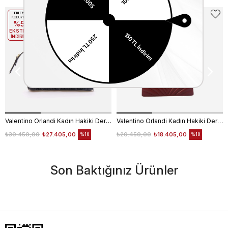
EKLE5
EKLE5
KODUYLA
KODUYLA
%5
%5
EKSTRA
EKSTRA
İNDİRİM
İNDİRİM
Valentino Orlandi Kadın Hakiki Deri Siyah Omuz Çantası
Valentino Orlandi Kadın Hakiki Deri Bordo Omuz Çantası
₺30.450,00
₺27.405,00
₺20.450,00
₺18.405,00
%10
%10
Son Baktığınız Ürünler