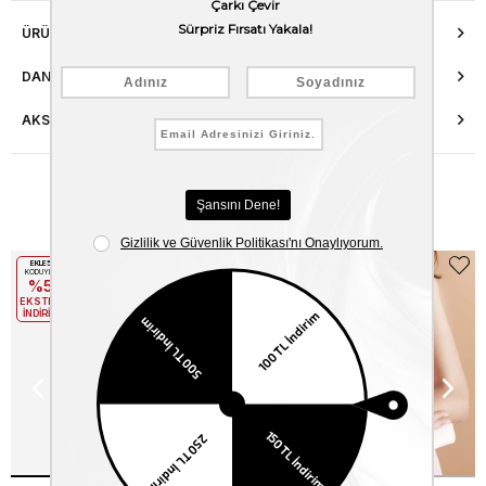
ÜRÜN ÖZELLIKLERI
DANIŞMA HATTI
AKSESUAR ONARIMI
Benzer Ürünler
EKLE5
EKLE5
KODUYLA
KODUYLA
%5
%5
EKSTRA
EKSTRA
İNDİRİM
İNDİRİM