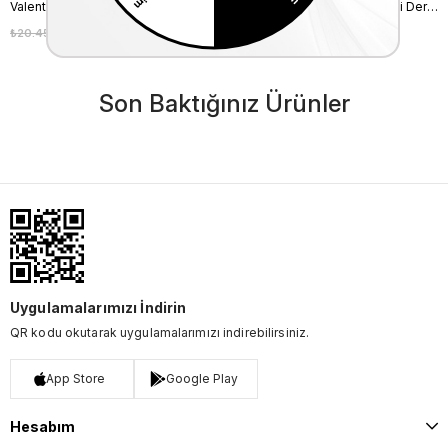
Valentino Orlandi Kadın Hakiki Deri Bordo Omuz Çantası
Valentino Orlandi Kadın Hakiki Deri Pembe Omuz Çantası
₺20.450,00
₺18.405,00
₺20.450,00
₺18.405,00
%10
%10
Son Baktığınız Ürünler
Uygulamalarımızı İndirin
QR kodu okutarak uygulamalarımızı indirebilirsiniz.
App Store
Google Play
Hesabım