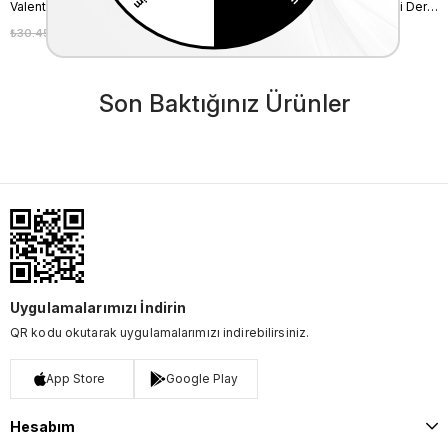
Valentino Orlandi Kadın Hakiki Deri Siyah Omuz Çantası
Valentino Orlandi Kadın Hakiki Deri Bordo Omuz Çantası
₺30.450,00
₺27.405,00
₺20.450,00
₺18.405,00
%10
%10
Son Baktığınız Ürünler
Uygulamalarımızı İndirin
QR kodu okutarak uygulamalarımızı indirebilirsiniz.
App Store
Google Play
Hesabım