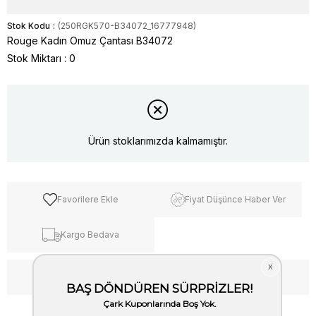
Stok Kodu
(250RGK570-B34072_16777948)
Rouge Kadın Omuz Çantası B34072
Stok Miktarı
:
0
Ürün stoklarımızda kalmamıştır.
Favorilere Ekle
Fiyat Düşünce Haber Ver
Kargo Bedava
WhatsApp’tan Bilgi Al