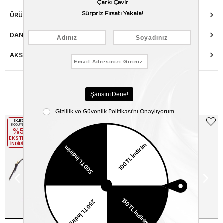
ÜRÜN ÖZELLIKLERI
DANIŞMA HATTI
AKSESUAR ONARIMI
Benzer Ürünler
EKLE5
EKLE5
KODUYLA
KODUYLA
%5
%5
EKSTRA
EKSTRA
İNDİRİM
İNDİRİM