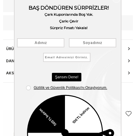
Kargo Bedava
WhatsApp’tan Bilgi Al
ÜRÜN ÖZELLIKLERI
DANIŞMA HATTI
AKSESUAR ONARIMI
Benzer Ürünler
EKLE5
KODUYLA
%5
EKSTRA
İNDİRİM