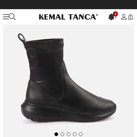
Anasayfa
KADIN
BOT&ÇİZME
Günlük Bot
Rouge Kadın Bot 1971
2
2
0