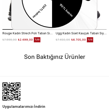
Rouge Kadın Strech Poli Taban Siyah Günlük Bot
Ugg Kadın Süet Kauçuk Taban Siyah Günlük Bot
₺7.998,00
₺2.499,00
₺7.450,00
₺6.705,00
%69
%10
Son Baktığınız Ürünler
Uygulamalarımızı İndirin