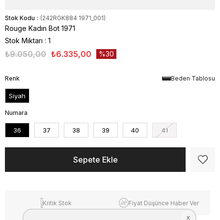
Stok Kodu
(242RGK884 1971_001)
Rouge Kadın Bot 1971
Stok Miktarı
:
1
₺9.050,00
₺6.335,00
30
Renk
Beden Tablosu
Siyah
Numara
36
37
38
39
40
41
Kritik Stok
Fiyat Düşünce Haber Ver