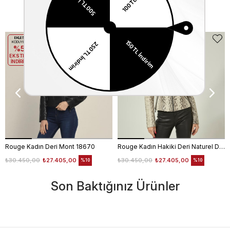
Benzer Ürünler
EKLE5
EKLE5
KODUYLA
KODUYLA
%5
%5
EKSTRA
EKSTRA
İNDİRİM
İNDİRİM
Rouge Kadın Deri Mont 18670
Rouge Kadın Hakiki Deri Naturel Deri Mont
₺30.450,00
₺27.405,00
₺30.450,00
₺27.405,00
%10
%10
Son Baktığınız Ürünler