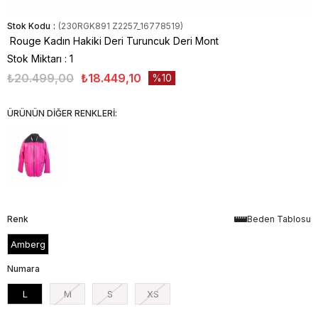
Stok Kodu
(230RGK891 Z2257_16778519)
Rouge Kadın Hakiki Deri Turuncuk Deri Mont
Stok Miktarı
:
1
₺20.499,00
₺18.449,10
10
ÜRÜNÜN DİĞER RENKLERİ:
Renk
Beden Tablosu
Amberg
Numara
L
M
S
XS