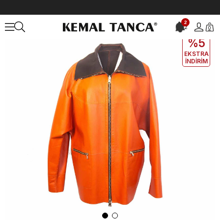
Anasayfa
DERİ GİYİM
KADIN
Deri Mont
Rouge Kadın Hakiki Der
2
2
0
EKLE5
KODUYLA
%5
EKSTRA
İNDİRİM