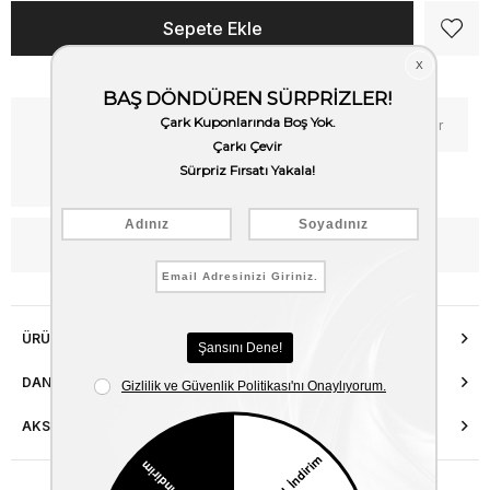
Kritik Stok
Fiyat Düşünce Haber Ver
Kargo Bedava
WhatsApp’tan Bilgi Al
ÜRÜN ÖZELLIKLERI
DANIŞMA HATTI
AKSESUAR ONARIMI