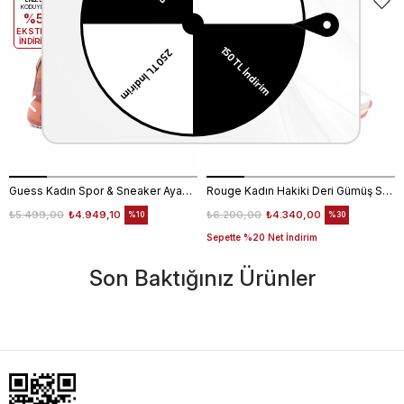
EKLE5
EKLE5
KODUYLA
KODUYLA
%5
%5
EKSTRA
EKSTRA
İNDİRİM
İNDİRİM
Guess Kadın Spor & Sneaker Ayakkabı FL6T2CELE12
Rouge Kadın Hakiki Deri Gümüş Spor & Sneaker Ayakkabı
₺5.499,00
₺4.949,10
₺6.200,00
₺4.340,00
%10
%30
Sepette %20 Net İndirim
Son Baktığınız Ürünler