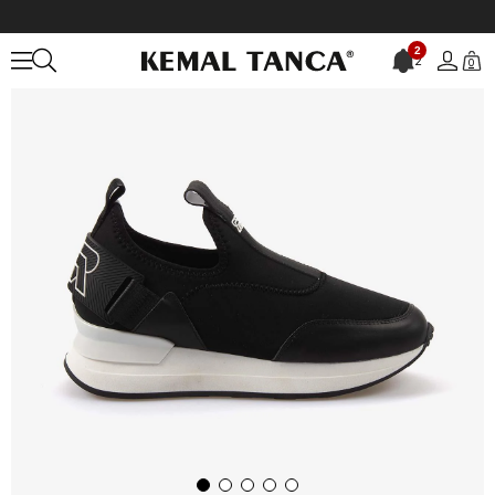
Anasayfa
KADIN
AYAKKABI
Spor&Sneaker
2
2
0