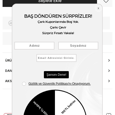
Fiyat Düşünce Haber Ver
Kargo Bedava
WhatsApp’tan Bilgi Al
ÜRÜN ÖZELLIKLERI
DANIŞMA HATTI
AKSESUAR ONARIMI
Benzer Ürünler