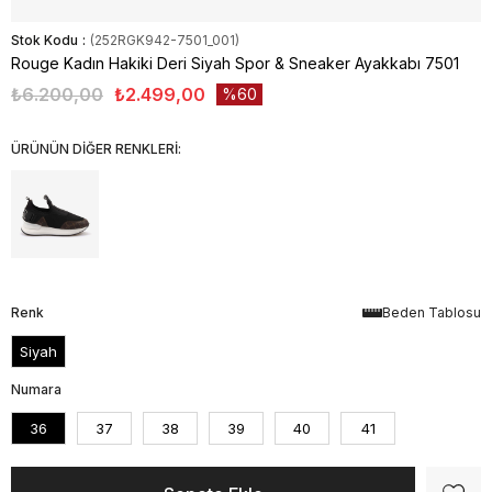
Stok Kodu
(252RGK942-7501_001)
Rouge Kadın Hakiki Deri Siyah Spor & Sneaker Ayakkabı 7501
₺6.200,00
₺2.499,00
60
ÜRÜNÜN DİĞER RENKLERİ:
Renk
Beden Tablosu
Siyah
Numara
36
37
38
39
40
41