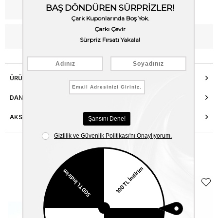
Kargo Bedava
WhatsApp’tan Bilgi Al
ÜRÜN ÖZELLIKLERI
DANIŞMA HATTI
AKSESUAR ONARIMI
Benzer Ürünler