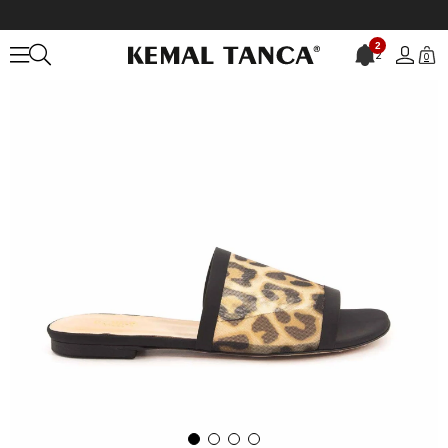
Anasayfa
KADIN
AYAKKABI
Terlik
2
2
0