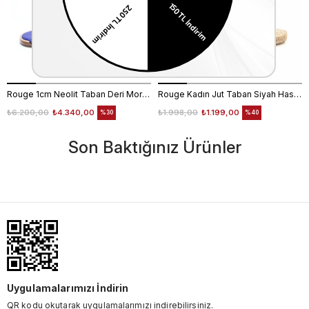
Rouge 1cm Neolit Taban Deri Mor Kadın Terlik 0197-169
Rouge Kadın Jut Taban Siyah Hasır Terlik 715
₺6.200,00
₺4.340,00
₺1.998,00
₺1.199,00
%30
%40
Son Baktığınız Ürünler
Uygulamalarımızı İndirin
QR kodu okutarak uygulamalarımızı indirebilirsiniz.