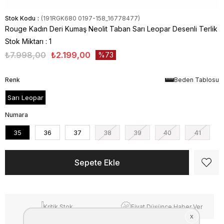
Stok Kodu
(191RGK680 0197-158_16778477)
Rouge Kadın Deri Kumaş Neolit Taban Sarı Leopar Desenli Terlik
Stok Miktarı
:
1
₺7.998,00
₺2.199,00
73
Renk
Beden Tablosu
Sarı Leopar
Numara
35
36
37
38
39
40
41
Kritik Stok
Fiyat Düşünce Haber Ver