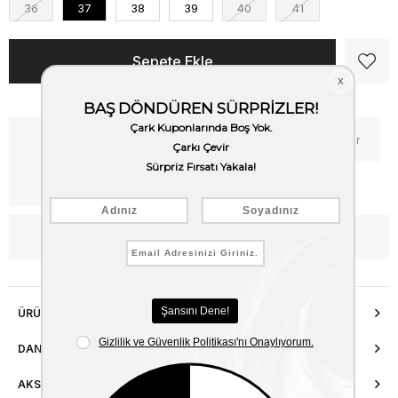
36
37
38
39
40
41
Kritik Stok
Fiyat Düşünce Haber Ver
Kargo Bedava
WhatsApp’tan Bilgi Al
ÜRÜN ÖZELLIKLERI
DANIŞMA HATTI
AKSESUAR ONARIMI