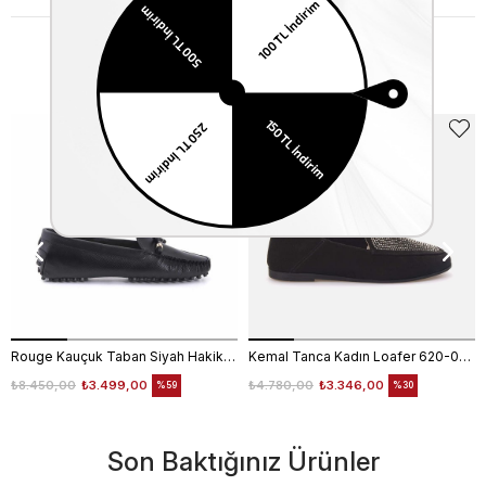
Benzer Ürünler
Rouge Kauçuk Taban Siyah Hakiki Deri Kadın Loafer Ayakkabı 6145
Kemal Tanca Kadın Loafer 620-003F
₺8.450,00
₺3.499,00
₺4.780,00
₺3.346,00
%59
%30
Son Baktığınız Ürünler