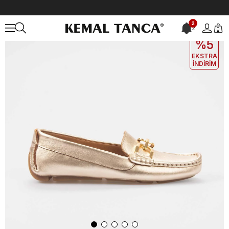
Anasayfa
KADIN
AYAKKABI
Loafer
2
2
0
EKLE5
KODUYLA
%5
EKSTRA
İNDİRİM