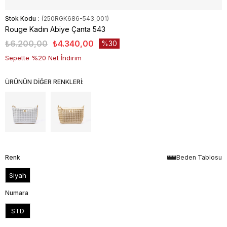
Stok Kodu
(250RGK686-543_001)
Rouge Kadın Abiye Çanta 543
₺6.200,00
₺4.340,00
30
Sepette %20 Net İndirim
ÜRÜNÜN DİĞER RENKLERİ:
Renk
Beden Tablosu
Siyah
Numara
STD