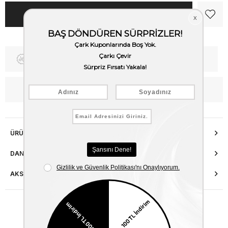
Fiyat Düşünce Haber Ver
Kargo Bedava
WhatsApp’tan Bilgi Al
ÜRÜN ÖZELLIKLERI
DANIŞMA HATTI
AKSESUAR ONARIMI
Benzer Ürünler