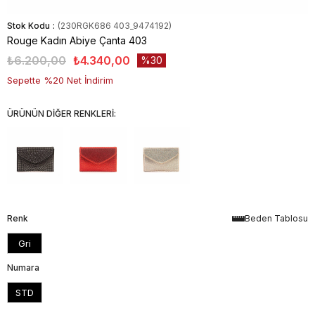
Stok Kodu
(230RGK686 403_9474192)
Rouge Kadın Abiye Çanta 403
₺6.200,00
₺4.340,00
30
Sepette %20 Net İndirim
ÜRÜNÜN DİĞER RENKLERİ:
Renk
Beden Tablosu
Gri
Numara
STD