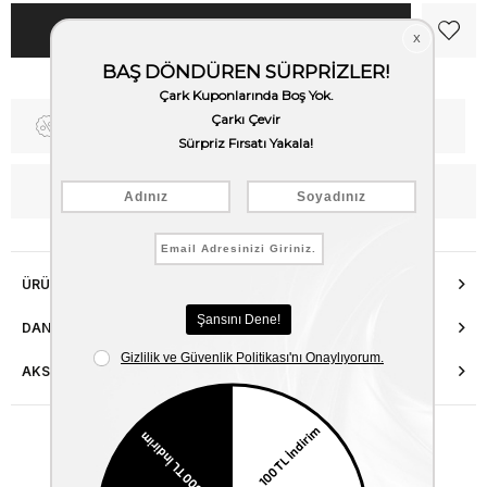
Fiyat Düşünce Haber Ver
Kargo Bedava
WhatsApp’tan Bilgi Al
ÜRÜN ÖZELLIKLERI
DANIŞMA HATTI
AKSESUAR ONARIMI
Benzer Ürünler